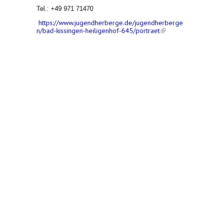
Tel.:
+49
971 71470
https://www.jugendherberge.de/jugendherberge
n/bad-kissingen-heiligenhof-645/portraet
(link is
external)