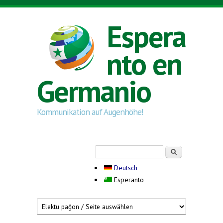
Skip to main content
Espera
nto en
Germanio
Kommunikation auf Augenhöhe!
Serĉi
Search form
Deutsch
Esperanto