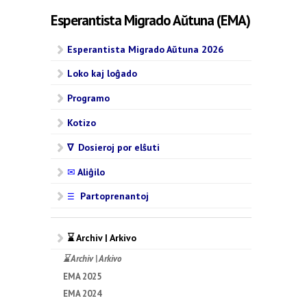
Esperantista Migrado Aŭtuna (EMA)
Esperantista Migrado Aŭtuna 2026
Loko kaj loĝado
Programo
Kotizo
∇ Dosieroj por elŝuti
✉
Aliĝilo
Partoprenantoj
☰
⌛ Archiv | Arkivo
⌛ Archiv | Arkivo
EMA 2025
EMA 2024