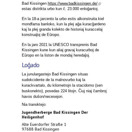
Bad Kissingen
https://www.badkissingen.de/
(link is
external)
estas distrikta urbo kun ĉ. 23.000 enloĝantoj.
En la 18-a jarcento la urbo estis alkonstruita kiel
mondfama banloko, kun la plej aĝa kuracĝardeno
kaj la plej granda kolekto de historiaj kuraccelaj
konstruaĵoj de Eûropo.
En la jaro 2021 la UNESCO transprenis Bad
Kissingen kune kun aliaj gravaj kuracurboj de
Eûropo en la liston de mondaj heredaĵoj.
Loĝado
La junulargastejo Bad Kissingen
situas
sudokcidente de la malnovurbo kaj la
kurackvartalo, du kilometrojn la stacidomo (sen
buskonekto), posedas 224
litojn.
Ĉiuj niaj ĉambroj
havos duŝon/necesejon.
Nia tranoktejo:
Jugendherberge Bad Kissingen Der
Heiligenhof
Alte Euerdorfer Straße 1
97688 Bad Kissingen