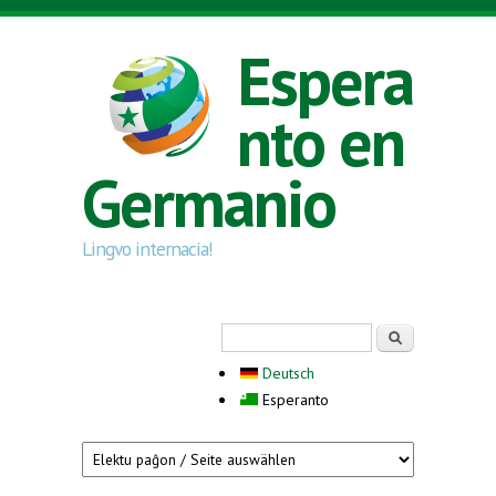
Skip to main content
Espera
nto en
Germanio
Lingvo internacia!
Search form
Serĉi
Deutsch
Esperanto