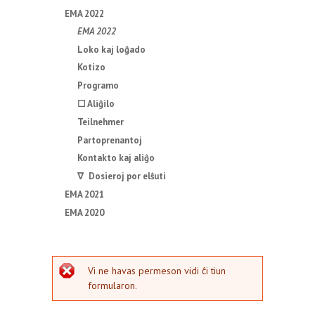
EMA 2022
EMA 2022
Loko kaj loĝado
Kotizo
Programo
☐ Aliĝilo
Teilnehmer
Partoprenantoj
Kontakto kaj aliĝo
∇ Dosieroj por elŝuti
EMA 2021
EMA 2020
erarmesaĝo
Vi ne havas permeson vidi ĉi tiun
formularon.