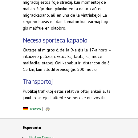
migradoj estos foje streĉaj, kun momentoj de
malstreĉiĝo dum pikniko en la naturo aŭ en
migradkabano, aŭ en unu de la vintrinkejoj. La
regiono havas mildan klimaton kun varmaj tagoj
ĝis malfrue en oktobro.
Necesa sporteca kapablo
Ĉiutage ni migros ĉ. de la 9-a ĝis la 17-a horo –
inkluzive paŭzojn. Estos kaj facilaj kaj meze
malfacilaj etapoj. Oni kapablu iri distancon de ĉ.
15 km, kun altodiferencoj ĝis 500 metroj.
Transportoj
Publikaj trafikiloj estas relative oftaj, ankaŭ al la
junulargastejo. Laŭeble se necese ni uzos ilin.
Deutsch
Esperanto
Häufige Fragen