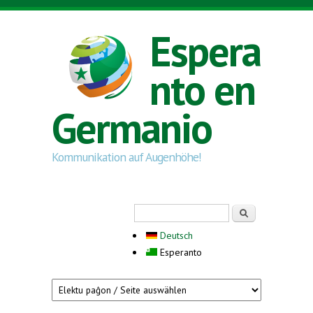
Skip to main content
Espera
nto en
Germanio
Kommunikation auf Augenhöhe!
Search form
Serĉi
Deutsch
Esperanto