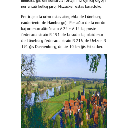
inundita, ĝis oni konstruis fortajn murojn kaj digojn,
nur antaŭ kelkaj jaroj. Hitzacker estas kuracloko.
Per trajno la urbo estas atingebla de Lüneburg
(sudoriente de Hamburgo). Per aŭto de la nordo
kaj oriento: aŭtoŝoseo A 24 + A 14 kaj poste
federacia strato B 191, de la sudo kaj okcidento
de Lüneburg federacia strato B 216, de Uelzen B
191 ĝis Dannenberg, de tie 10 km ĝis Hitzacker.