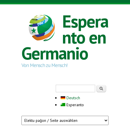
Skip to main content
Espera
nto en
Germanio
Von Mensch zu Mensch!
Search form
Serĉi
Deutsch
Esperanto