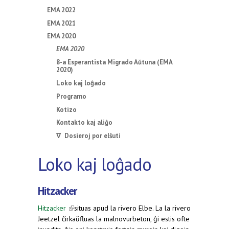
EMA 2022
EMA 2021
EMA 2020
EMA 2020
8-a Esperantista Migrado Aŭtuna (EMA
2020)
Loko kaj loĝado
Programo
Kotizo
Kontakto kaj aliĝo
∇ Dosieroj por elŝuti
Loko kaj loĝado
Hitzacker
Hitzacker
(link is external)
situas apud la rivero Elbe. La la rivero
Jeetzel ĉirkaŭfluas la malnovurbeton, ĝi estis ofte