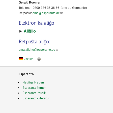
Gerald Roemer
Telefono: 0800-336 36 36-66 (ene de Germanio)
(link sends e-mail)
Retpoŝto:
ema@esperanto.de
Elektronika aliĝo
►
Aliĝilo
Retpoŝta aliĝo:
(link sends e-mail)
ema.aligho@esperanto.de
Deutsch
Esperanto
Häufige Fragen
Esperanto lernen
Esperanto-Musik
Esperanto-Literatur