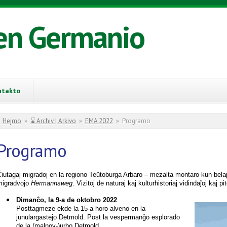
en Germanio
ntakto
You are here
Hejmo
»
⌛ Archiv | Arkivo
»
EMA 2022
»
Programo
Programo
iutagaj migradoj en la regiono Teŭtoburga Arbaro – mezalta montaro kun belaj r
migradvojo
Hermannsweg
. Vizitoj de naturaj kaj kulturhistoriaj vidindaĵoj kaj p
Dimanĉo, la 9-a de oktobro 2022
Posttagmeze ekde la 15-a horo alveno en la
junulargastejo
Detmold. Post la vespermanĝo esplorado
de la (malnov-)urbo Detmold.