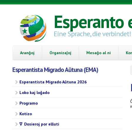
Skip to main content
Esperanto 
Eine Sprache, die verbindet!
Aranĝoj
Organizaĵoj
Mesaĝo al ni
Ko
Esperantista Migrado Aŭtuna (EMA)
Esperantista Migrado Aŭtuna 2026
Loko kaj loĝado
Ĉ
Programo
Kotizo
∇ Dosieroj por elŝuti