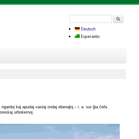
Search form
Serĉi
Deutsch
Esperanto
igardoj kaj apudaj vastaj ondaj ebenaĵoj – i. a. sur ĝia ĉefa
itoreskaj urbokernoj.