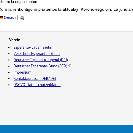
nformi la organizanton.
Dum la renkontiĝo ni priatentos la aktualajn Korono-regulojn. La junula
Deutsch
Verein
Esperanto-Laden Berlin
Zeitschrift: Esperanto aktuell
Deutsche Esperanto-Jugend (DEJ)
Deutscher Esperanto-Bund (DEB)
(link is external)
Impressum
Kontaktadressen DEB/ DEJ
DSGVO-Datenschutzerklärung
2026 Esperanto en Germanio- This is a Free Drupal Theme