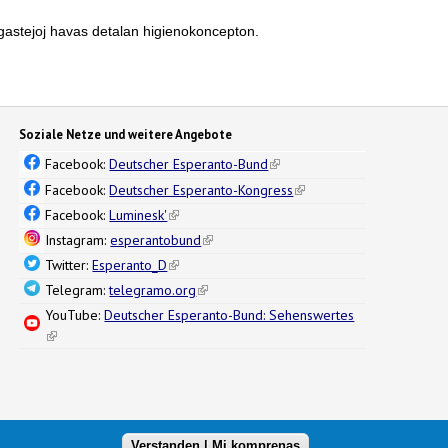
rgastejoj havas detalan higienokoncepton.
Soziale Netze und weitere Angebote
Facebook:
Deutscher Esperanto-Bund
(link is external)
Facebook:
Deutscher Esperanto-Kongress
(link is external)
Facebook:
Luminesk'
(link is external)
Instagram:
esperantobund
(link is external)
Twitter:
Esperanto_D
(link is external)
Telegram:
telegramo.org
(link is external)
YouTube:
Deutscher Esperanto-Bund: Sehenswertes
(link is external)
Verstanden | Mi komprenas