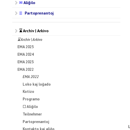
✉
Aliĝilo
Partoprenantoj
☰
⌛ Archiv | Arkivo
⌛ Archiv | Arkivo
EMA 2025
EMA 2024
EMA 2023
EMA 2022
EMA 2022
Loko kaj loĝado
Kotizo
Programo
☐ Aliĝilo
Teilnehmer
Partoprenantoj
L
Kontakto kaj aliĝo