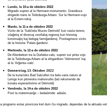
Lundo, la 10-a de oktobro 2022
Migrado supren al la Hermann-monumento. Grandioza
elrigardo trans la Teŭtoburga Arbaro. Sur la Hermann-vojo
al la Extern-rokoj.
Mardo, la 11-a de oktobro 2022
Vizito de la ‘Subĉiela Muzeo Detmold’ kun vasta tereno,
vilaĝetoj el diversaj vestfaliaj regionoj kun historiaj
konstruaĵoj kaj belegaj farmĝardenoj. Posttagmeze vizito
de la historia ‘Palais-ĝardeno’.
M
erkredo, la 12-a de oktobro 2022
De Altenbeken tra la Durbeke-valo, supren sur pinta vojo
de la Teŭtoburga Arbaro al la elrigardturo ‘Velmerstot’ kaj
al la ‘Arĝenta–valo’.
Donnerstag, 13. Oktober 2022
De la kuracloko Bad Salzuflen tra bela varia naturo al
Lemgo kun pitoreska malnovurbo (laŭ rekomendo de
konata esperantistino el Detmold)
Vendredo, la 14-a de oktobro 2022
Post la matenmanĝo – bedaŭrinde: adiaŭo.
a programo estas provizora kiel dum ĉiu migrado, dependas de la aktuala vet