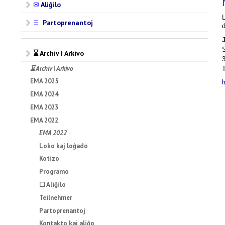
✉
Aliĝilo
L
Partoprenantoj
☰
⌛ Archiv | Arkivo
⌛ Archiv | Arkivo
EMA 2025
EMA 2024
EMA 2023
EMA 2022
EMA 2022
Loko kaj loĝado
Kotizo
Programo
☐ Aliĝilo
Teilnehmer
Partoprenantoj
Kontakto kaj aliĝo