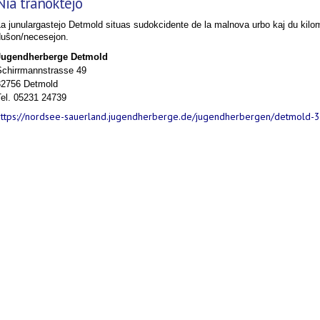
Nia tranoktejo
a junulargastejo Detmold situas sudokcidente de la malnova urbo kaj du kilom
duŝon/necesejon.
Jugendherberge Detmold
Schirrmannstrasse 49
32756 Detmold
Tel.
05231 24739
https://nordsee-sauerland.jugendherberge.de/jugendherbergen/detmold-3