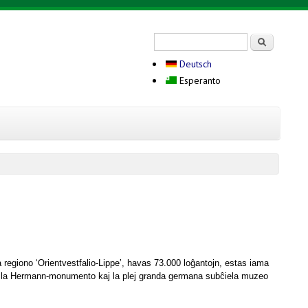
Search form
Serĉi
Deutsch
Esperanto
l)
la regiono ‘Orientvestfalio-Lippe’, havas 73.000 loĝantojn, estas iama
stas la Hermann-monumento kaj la plej granda germana subĉiela muzeo