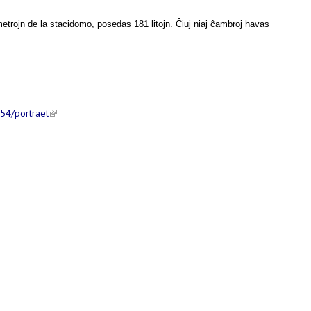
etrojn de la stacidomo, posedas 181 litojn. Ĉiuj niaj ĉambroj havas
54/portraet
(link is external)