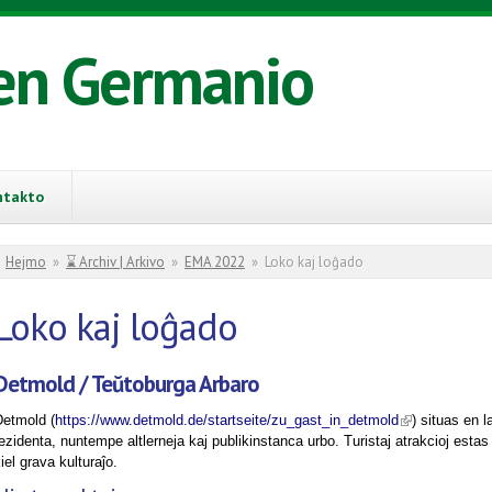
en Germanio
ntakto
You are here
Hejmo
»
⌛ Archiv | Arkivo
»
EMA 2022
»
Loko kaj loĝado
Loko kaj loĝado
Detmold / Teŭtoburga Arbaro
(link is externa
Detmold (
https://www.detmold.de/startseite/zu_gast_in_detmold
) situas en 
ezidenta, nuntempe altlerneja kaj publikinstanca urbo. Turistaj atrakcioj e
iel grava kulturaĵo.