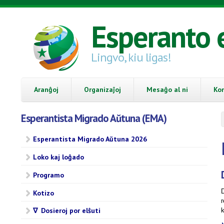
Skip to main content
Esperanto 
Lingvo, kiu ligas!
Aranĝoj
Organizaĵoj
Mesaĝo al ni
Ko
Esperantista Migrado Aŭtuna (EMA)
Esperantista Migrado Aŭtuna 2026
Loko kaj loĝado
Programo
Kotizo
r
∇ Dosieroj por elŝuti
k