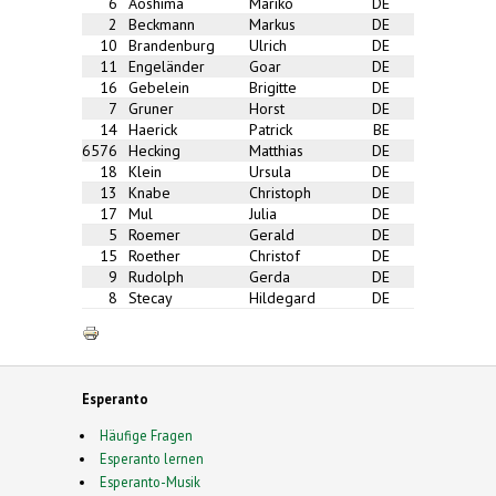
6
Aoshima
Mariko
DE
2
Beckmann
Markus
DE
10
Brandenburg
Ulrich
DE
11
Engeländer
Goar
DE
16
Gebelein
Brigitte
DE
7
Gruner
Horst
DE
14
Haerick
Patrick
BE
6576
Hecking
Matthias
DE
18
Klein
Ursula
DE
13
Knabe
Christoph
DE
17
Mul
Julia
DE
5
Roemer
Gerald
DE
15
Roether
Christof
DE
9
Rudolph
Gerda
DE
8
Stecay
Hildegard
DE
Esperanto
Häufige Fragen
Esperanto lernen
Esperanto-Musik