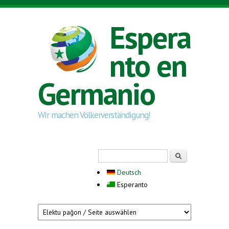
Skip to main content
Espera
nto en
Germanio
Wir machen Völkerverständigung!
Search form
Serĉi
Deutsch
Esperanto