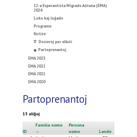
12-a Esperantista Migrado Aŭtuna (EMA)
2024
Loko kaj loĝado
Programo
Kotizo
∇ Dosieroj por elŝuti
Partoprenantoj
⬤
EMA 2023
EMA 2022
EMA 2021
EMA 2020
Partoprenantoj
15 aliĝoj
Familia nomo
Persona
ID
nomo
Lando