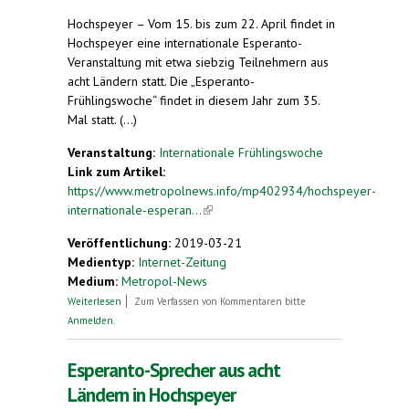
Hochspeyer – Vom 15. bis zum 22. April findet in
Hochspeyer eine internationale Esperanto-
Veranstaltung mit etwa siebzig Teilnehmern aus
acht Ländern statt. Die „Esperanto-
Frühlingswoche“ findet in diesem Jahr zum 35.
Mal statt. (...)
Veranstaltung:
Internationale Frühlingswoche
Link zum Artikel:
https://www.metropolnews.info/mp402934/hochspeyer-
internationale-esperan...
(link is external)
Veröffentlichung:
2019-03-21
Medientyp:
Internet-Zeitung
Medium:
Metropol-News
über Hochspeyer: Internationale Esperanto-
Weiterlesen
Zum Verfassen von Kommentaren bitte
Frühlingswoche 15. bis 22. April 2019. Esperanto-
Anmelden
.
Sprecher aus acht Ländern in Hochspeyer
Esperanto-Sprecher aus acht
Ländern in Hochspeyer