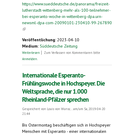
https://www.sueddeutsche.de/panorama/freizeit-
lutherstadt-wittenberg-mehr-als-100-teilnehmer-
bei-esperanto-woche-in-wittenberg-dpa.urn-
newsml-dpa-com-20090101-230410-99-267890
(link is external)
Veröffentlichung:
2023-04-10
Medium:
Süddeutsche Zeitung
über Mehr als 100 Teilnehmer bei Esperanto-
Weiterlesen
Zum Verfassen von Kommentaren bitte
Woche in Wittenberg
Anmelden
.
Internationale Esperanto-
Frühlingswoche in Hochspeyer. Die
Weltsprache, die nur 1.000
Rheinland-Pfälzer sprechen
Gespeichert von
Louis von Wunsc...
am/um Sa, 2019-04-20
21:44
Bis Ostermontag beschäftigen sich in Hochspeyer
Menschen mit Esperanto - einer internationalen