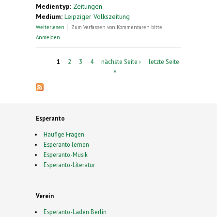
Medientyp:
Zeitungen
Medium:
Leipziger Volkszeitung
über Esperanto-Fans treffen sich zu Ostern in
Weiterlesen
Zum Verfassen von Kommentaren bitte
Sachsen
Anmelden
.
Seiten
1
2
3
4
nächste Seite ›
letzte Seite
»
Esperanto
Häufige Fragen
Esperanto lernen
Esperanto-Musik
Esperanto-Literatur
Verein
Esperanto-Laden Berlin