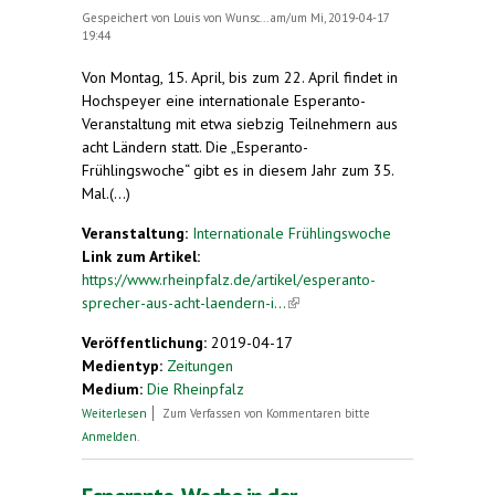
Gespeichert von
Louis von Wunsc...
am/um Mi, 2019-04-17
19:44
Von Montag, 15. April, bis zum 22. April findet in
Hochspeyer eine internationale Esperanto-
Veranstaltung mit etwa siebzig Teilnehmern aus
acht Ländern statt. Die „Esperanto-
Frühlingswoche“ gibt es in diesem Jahr zum 35.
Mal.(...)
Veranstaltung:
Internationale Frühlingswoche
Link zum Artikel:
https://www.rheinpfalz.de/artikel/esperanto-
sprecher-aus-acht-laendern-i...
(link is external)
Veröffentlichung:
2019-04-17
Medientyp:
Zeitungen
Medium:
Die Rheinpfalz
über Esperanto-Sprecher aus acht Ländern in
Weiterlesen
Zum Verfassen von Kommentaren bitte
Hochspeyer
Anmelden
.