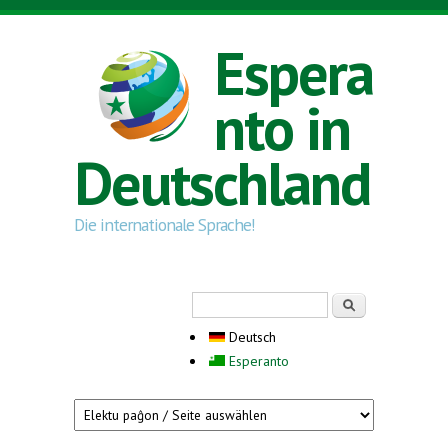
Direkt zum Inhalt
Espera
nto in
Deutschland
Die internationale Sprache!
Suchformular
Suche
Deutsch
Esperanto