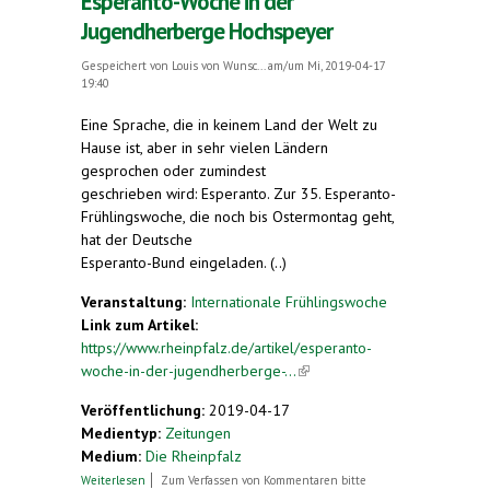
Esperanto-Woche in der
Jugendherberge Hochspeyer
Gespeichert von
Louis von Wunsc...
am/um Mi, 2019-04-17
19:40
Eine Sprache, die in keinem Land der Welt zu
Hause ist, aber in sehr vielen Ländern
gesprochen oder zumindest
geschrieben wird: Esperanto. Zur 35. Esperanto-
Frühlingswoche, die noch bis Ostermontag geht,
hat der Deutsche
Esperanto-Bund eingeladen. (..)
Veranstaltung:
Internationale Frühlingswoche
Link zum Artikel:
https://www.rheinpfalz.de/artikel/esperanto-
woche-in-der-jugendherberge-...
(link is external)
Veröffentlichung:
2019-04-17
Medientyp:
Zeitungen
Medium:
Die Rheinpfalz
über Esperanto-Woche in der Jugendherberge
Weiterlesen
Zum Verfassen von Kommentaren bitte