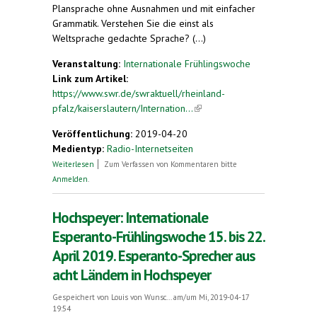
Plansprache ohne Ausnahmen und mit einfacher
Grammatik. Verstehen Sie die einst als
Weltsprache gedachte Sprache? (...)
Veranstaltung:
Internationale Frühlingswoche
Link zum Artikel:
https://www.swr.de/swraktuell/rheinland-
pfalz/kaiserslautern/Internation...
(link is external)
Veröffentlichung:
2019-04-20
Medientyp:
Radio-Internetseiten
über Internationale Esperanto-Frühlingswoche in
Weiterlesen
Zum Verfassen von Kommentaren bitte
Hochspeyer. Die Weltsprache, die nur 1.000
Anmelden
.
Rheinland-Pfälzer sprechen
Hochspeyer: Internationale
Esperanto-Frühlingswoche 15. bis 22.
April 2019. Esperanto-Sprecher aus
acht Ländern in Hochspeyer
Gespeichert von
Louis von Wunsc...
am/um Mi, 2019-04-17
19:54