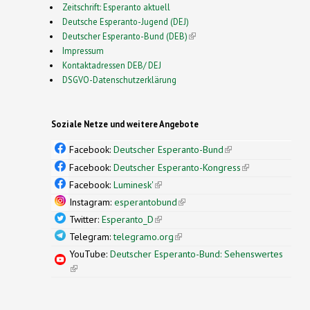
Zeitschrift: Esperanto aktuell
Deutsche Esperanto-Jugend (DEJ)
Deutscher Esperanto-Bund (DEB)
(link is external)
Impressum
Kontaktadressen DEB/ DEJ
DSGVO-Datenschutzerklärung
Soziale Netze und weitere Angebote
Facebook:
Deutscher Esperanto-Bund
(link is
external)
Facebook:
Deutscher Esperanto-Kongress
(link is
external)
Facebook:
Luminesk'
(link is external)
Instagram:
esperantobund
(link is external)
Twitter:
Esperanto_D
(link is external)
Telegram:
telegramo.org
(link is external)
YouTube:
Deutscher Esperanto-Bund: Sehenswertes
(link is external)