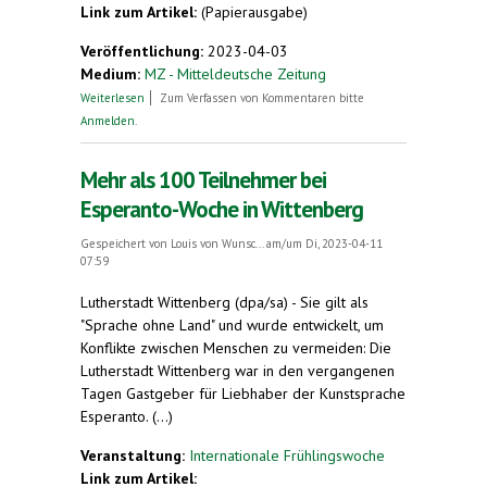
Link zum Artikel:
(Papierausgabe)
Veröffentlichung:
2023-04-03
Medium:
MZ - Mitteldeutsche Zeitung
über Esperanto-Woche in Wittenberg
Weiterlesen
Zum Verfassen von Kommentaren bitte
Anmelden
.
Mehr als 100 Teilnehmer bei
Esperanto-Woche in Wittenberg
Gespeichert von
Louis von Wunsc...
am/um Di, 2023-04-11
07:59
Lutherstadt Wittenberg (dpa/sa) - Sie gilt als
"Sprache ohne Land" und wurde entwickelt, um
Konflikte zwischen Menschen zu vermeiden: Die
Lutherstadt Wittenberg war in den vergangenen
Tagen Gastgeber für Liebhaber der Kunstsprache
Esperanto. (...)
Veranstaltung:
Internationale Frühlingswoche
Link zum Artikel: