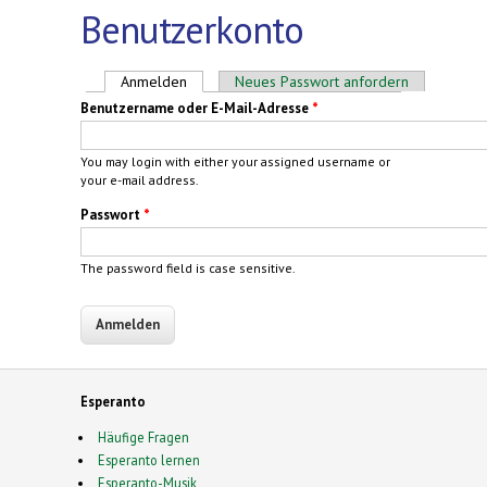
Benutzerkonto
Haupt-Reiter
Anmelden
(aktiver Reiter)
Neues Passwort anfordern
Benutzername oder E-Mail-Adresse
*
You may login with either your assigned username or
your e-mail address.
Passwort
*
The password field is case sensitive.
Esperanto
Häufige Fragen
Esperanto lernen
Esperanto-Musik