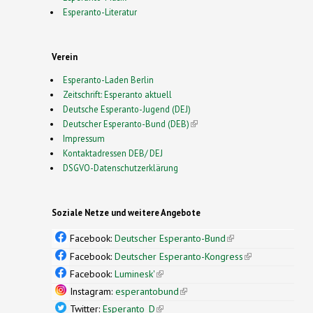
Esperanto-Literatur
Verein
Esperanto-Laden Berlin
Zeitschrift: Esperanto aktuell
Deutsche Esperanto-Jugend (DEJ)
Deutscher Esperanto-Bund (DEB)
(link is external)
Impressum
Kontaktadressen DEB/ DEJ
DSGVO-Datenschutzerklärung
Soziale Netze und weitere Angebote
Facebook:
Deutscher Esperanto-Bund
(link is
external)
Facebook:
Deutscher Esperanto-Kongress
(link is
external)
Facebook:
Luminesk'
(link is external)
Instagram:
esperantobund
(link is external)
Twitter:
Esperanto_D
(link is external)