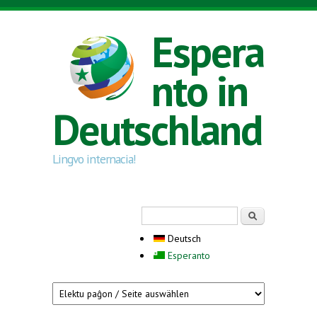
Direkt zum Inhalt
Espera
nto in
Deutschland
Lingvo internacia!
Suchformular
Suche
Deutsch
Esperanto