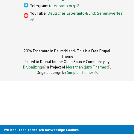
Telegram:
telegramo.org
(link is external)
YouTube:
Deutscher Esperanto-Bund: Sehenswertes
(link is external)
2026 Esperanto in Deutschland- This is a Free Drupal
Theme
Ported to Drupal for the Open Source Community by
Drupalizing
(link is external)
, a Project of
More than (just) Themes
(link is
.
Original design by
Simple Themes
.
(link is
external)
external)
Wir benutzen technisch notwendige Cookies.