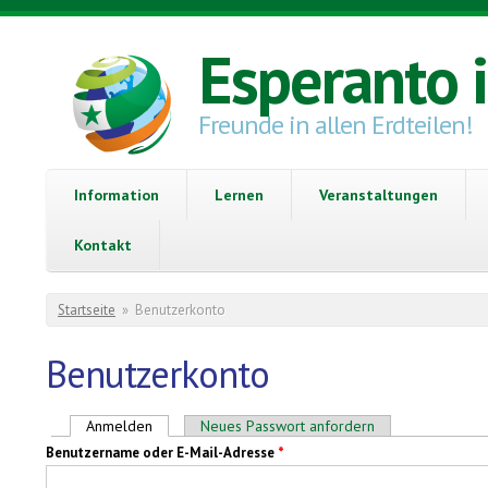
Direkt zum Inhalt
Esperanto 
Freunde in allen Erdteilen!
Information
Lernen
Veranstaltungen
Kontakt
Sie sind hier
Startseite
»
Benutzerkonto
Benutzerkonto
Haupt-Reiter
Anmelden
(aktiver Reiter)
Neues Passwort anfordern
Benutzername oder E-Mail-Adresse
*