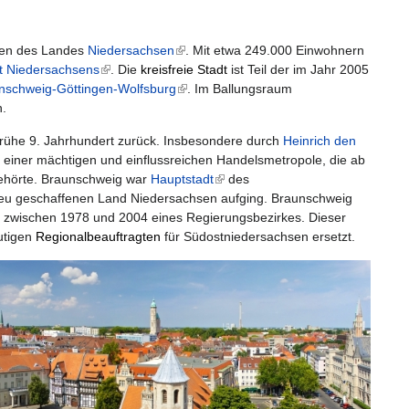
ten des Landes
Niedersachsen
(link is external)
. Mit etwa 249.000 Einwohnern
dt Niedersachsens
(link is external)
. Die
kreisfreie Stadt
ist Teil der im Jahr 2005
nschweig-Göttingen-Wolfsburg
(link is external)
. Im Ballungsraum
n.
rühe 9. Jahrhundert zurück.
Insbesondere durch
Heinrich den
zu einer mächtigen und einflussreichen Handelsmetropole, die ab
s external)
hörte. Braunschweig war
Hauptstadt
(link is external)
des
 neu geschaffenen Land Niedersachsen aufging. Braunschweig
s, zwischen 1978 und 2004 eines Regierungsbezirkes. Dieser
utigen
Regional
beauftragten
für Südostniedersachsen ersetzt.