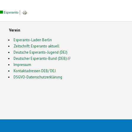
Esperanto
Verein
Esperanto-Laden Berlin
Zeitschrift: Esperanto aktuell
Deutsche Esperanto-Jugend (DEJ)
Deutscher Esperanto-Bund (DEB)
(link is external)
Impressum
Kontaktadressen DEB/ DEJ
DSGVO-Datenschutzerklärung
2026 Esperanto in Deutschland- This is a Free Drupal Theme
 Source Community by
Drupalizing
(link is external)
, a Project of
More than (just) Themes
(link is e
. Origi