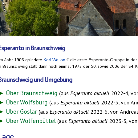
Esperanto in Braunschweig
gründete
Im Jahr
1906
Karl Wallon
(link is external)
die erste Esperanto-Gruppe in der 
in Braunschweig statt, dann noch einmal 1972 der 50. sowie 2006 der 84. K
Braunschweig und Umgebung
►
Über Braunschweig
(aus
Esperanto aktuell
2022-4, vo
►
Über Wolfsburg
(aus
Esperanto aktuell
2022-5, von An
►
Über Goslar
(aus
Esperanto aktuell
2022-6, von Andrea
►
Über Wolfenbüttel
(aus
Esperanto aktuell
2023-3, von
Lage