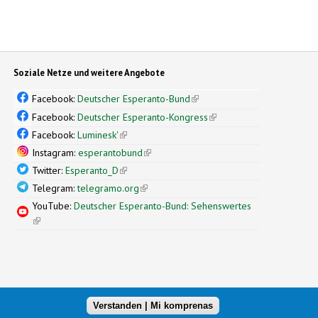
Soziale Netze und weitere Angebote
Facebook:
Deutscher Esperanto-Bund
(link is external)
Facebook:
Deutscher Esperanto-Kongress
(link is external)
Facebook:
Luminesk'
(link is external)
Instagram:
esperantobund
(link is external)
Twitter:
Esperanto_D
(link is external)
Telegram:
telegramo.org
(link is external)
YouTube:
Deutscher Esperanto-Bund: Sehenswertes
(link is external)
Verstanden | Mi komprenas
xternal)
nal design by
Simple Themes
(link is external)
.