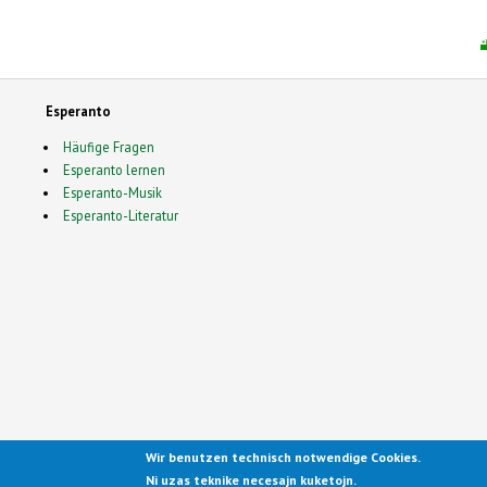
Esperanto
Häufige Fragen
Esperanto lernen
Esperanto-Musik
Esperanto-Literatur
Wir benutzen technisch notwendige Cookies.
Ported to Drupal for the Open
Ni uzas teknike necesajn kuketojn.