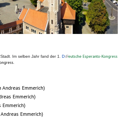
eutsche Esperanto-Kongress
Stadt. Im selben Jahr fand der 1.
D
(link is external)
ongress.
n Andreas Emmerich)
dreas Emmerich)
s Emmerich)
 Andreas Emmerich)