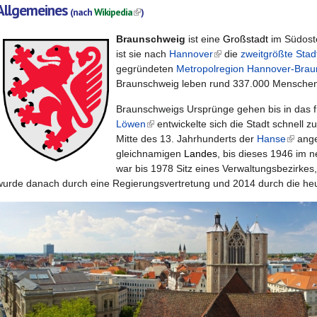
Allgemeines
(link is external)
(nach
Wikipedia
)
Braunschweig
ist eine
Groß
stadt
im Südos
ist sie nach
Hannover
(link is external)
die
zweitgrößte Sta
gegründeten
Metropolregion Hannover-Brau
Braunschweig
leben rund 337.000 Mensche
Braunschweigs Ursprünge gehen bis in das f
Löwen
(link is external)
entwickelte sich die Stadt schnell 
Mitte des 13. Jahrhunderts der
Hanse
(link i
ange
gleichnamigen
Landes
, bis dieses 1946 im
war bis 1978 Sitz eines Verwaltungsbezirke
wurde danach durch eine Regierungsvertretung und 2014 durch die he