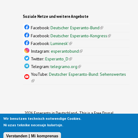
Soziale Netze und weitere Angebote
Facebook:
Deutscher Esperanto-Bund
(link is
external)
Facebook:
Deutscher Esperanto-Kongress
(link is
external)
Facebook:
Luminesk'
(link is external)
Instagram:
esperantobund
(link is external)
Twitter:
Esperanto_D
(link is external)
Telegram:
telegramo.org
(link is external)
YouTube:
Deutscher Esperanto-Bund: Sehenswertes
(link is external)
2026 Esperanto in Deutschland- This is a Free Drupal
Wir benutzen technisch notwendige Cookies.
Theme
Ported to Drupal for the Open Source Community by
Ni uzas teknike necesajn kuketojn.
Drupalizing
(link is external)
, a Project of
More than (just) Themes
(link is
.
Original design by
Simple Themes
.
(link is
external)
Verstanden | Mi komprenas