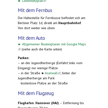
►
Liniennetzplan
(link is external)
Mit dem Fernbus
Die Haltestelle für Fernbusse befindet sich am
Berliner Platz 1d, direkt am
Hauptbahnhof
.
Von dort weiter wie oben.
Mit dem Auto
►
Allgemeiner Routenplaner mit Google Maps
(link is external)
(siehe auch die Karte unten)
Parken:
– an der Jugendherberge (Einfahrt links vom
Eingang): nur wenige Plätze
– in der Straße ►
Inselwall
(link is external)
, hinter der
Jugendherberge am Park:
kostenlose Plätze an der Straße
Mit dem Flugzeug
Flughafen: Hannover (HAJ)
–
Entfernung bis
Braunschweig: 70 km