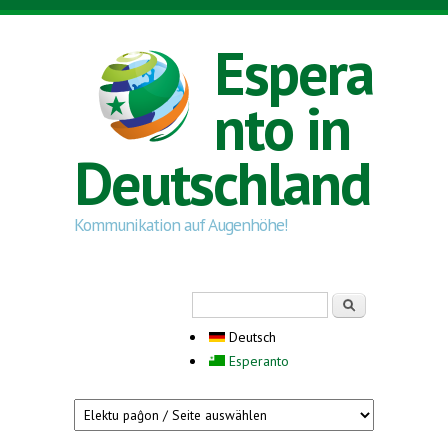
Direkt zum Inhalt
Espera
nto in
Deutschland
Kommunikation auf Augenhöhe!
Suchformular
Suche
Deutsch
Esperanto