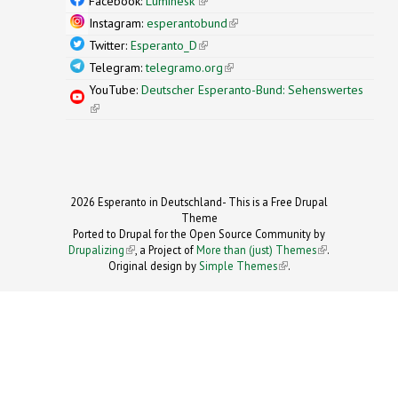
Facebook:
Luminesk'
(link is external)
Instagram:
esperantobund
(link is external)
Twitter:
Esperanto_D
(link is external)
Telegram:
telegramo.org
(link is external)
YouTube:
Deutscher Esperanto-Bund: Sehenswertes
(link is external)
2026 Esperanto in Deutschland- This is a Free Drupal
Theme
Ported to Drupal for the Open Source Community by
Drupalizing
(link is external)
, a Project of
More than (just) Themes
(link is
.
Original design by
Simple Themes
.
(link is
external)
external)