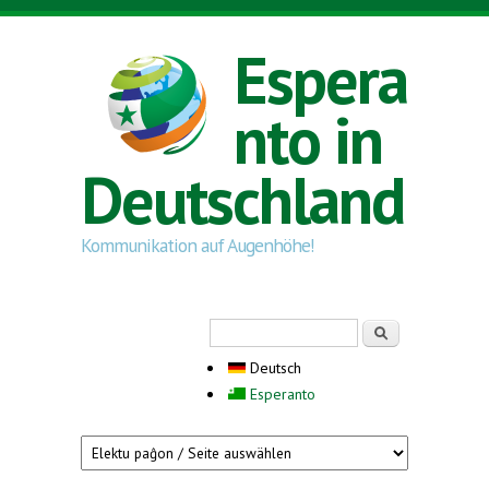
Direkt zum Inhalt
Espera
nto in
Deutschland
Kommunikation auf Augenhöhe!
Suchformular
Suche
Deutsch
Esperanto