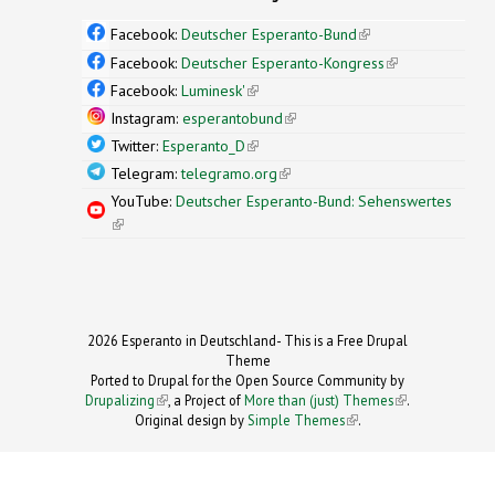
Facebook:
Deutscher Esperanto-Bund
(link is
external)
Facebook:
Deutscher Esperanto-Kongress
(link is
external)
Facebook:
Luminesk'
(link is external)
Instagram:
esperantobund
(link is external)
Twitter:
Esperanto_D
(link is external)
Telegram:
telegramo.org
(link is external)
YouTube:
Deutscher Esperanto-Bund: Sehenswertes
(link is external)
2026 Esperanto in Deutschland- This is a Free Drupal
Theme
Ported to Drupal for the Open Source Community by
Drupalizing
(link is external)
, a Project of
More than (just) Themes
(link is
.
Original design by
Simple Themes
.
(link is
external)
external)