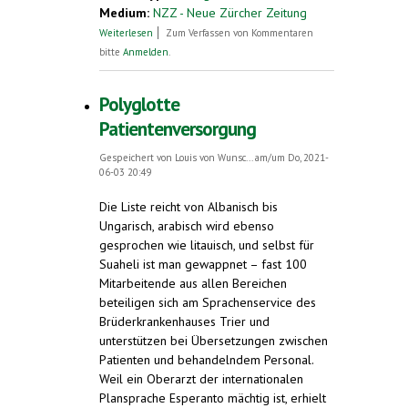
Medium:
NZZ - Neue Zürcher Zeitung
über Nach dem Völkerschlachten im Ersten
Weiterlesen
Zum Verfassen von Kommentaren
Weltkrieg bot sich die Gelegenheit, mit
bitte
Anmelden
.
der Kunstsprache Esperanto Frieden und
Verständigung zu befördern.
Polyglotte
Patientenversorgung
Gespeichert von
Louis von Wunsc...
am/um Do, 2021-
06-03 20:49
Die Liste reicht von Albanisch bis
Ungarisch, arabisch wird ebenso
gesprochen wie litauisch, und selbst für
Suaheli ist man gewappnet – fast 100
Mitarbeitende aus allen Bereichen
beteiligen sich am Sprachenservice des
Brüderkrankenhauses Trier und
unterstützen bei Übersetzungen zwischen
Patienten und behandelndem Personal.
Weil ein Oberarzt der internationalen
Plansprache Esperanto mächtig ist, erhielt