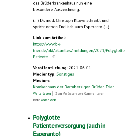
das Brüderkrankenhaus nun eine
besondere Auszeichnung.
(...) Dr. med. Christoph Klawe schreibt und
spricht neben Englisch auch Esperanto (...)
Link zum Artikel:
https://www.bk-
trier.de/bkt/aktuelles/meldungen/2021/Polyglotte-
Patiente...
(link is external)
Veröffentlichung:
2021-06-01
Medientyp:
Sonstiges
Medium:
Krankenhaus der Barmberzigen Brüder Trier
über Polyglotte Patientenversorgung
Weiterlesen
Zum Verfassen von Kommentaren
bitte
Anmelden
.
Polyglotte
Patientenversorgung (auch in
Esperanto)