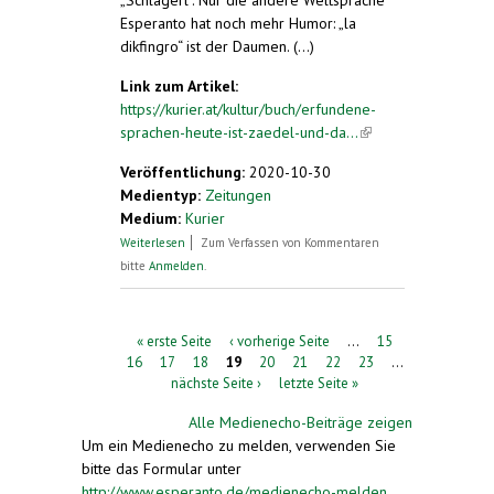
„Schlagerl“. Nur die andere Weltsprache
Esperanto hat noch mehr Humor: „la
dikfingro“ ist der Daumen. (...)
Link zum Artikel:
https://kurier.at/kultur/buch/erfundene-
sprachen-heute-ist-zaedel-und-da...
(link is
external)
Veröffentlichung:
2020-10-30
Medientyp:
Zeitungen
Medium:
Kurier
über Erfundene Sprachen: Heute ist zädel,
Weiterlesen
Zum Verfassen von Kommentaren
und dann kommt der sudel
bitte
Anmelden
.
Seiten
« erste Seite
‹ vorherige Seite
…
15
16
17
18
19
20
21
22
23
…
nächste Seite ›
letzte Seite »
Alle Medienecho-Beiträge zeigen
Um ein Medienecho zu melden, verwenden Sie
bitte das Formular unter
http://www.esperanto.de/medienecho-melden