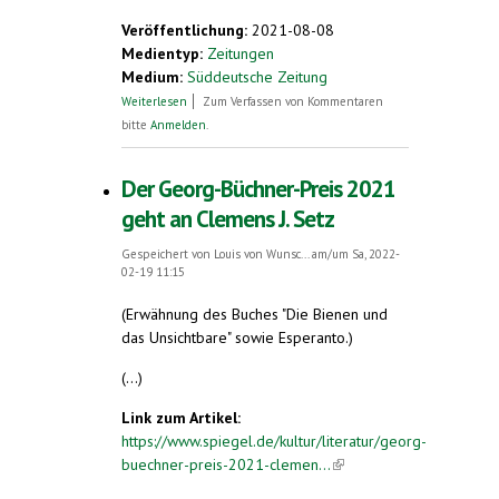
external)
Veröffentlichung:
2021-08-08
Medientyp:
Zeitungen
Medium:
Süddeutsche Zeitung
über Latein ist tot. Es lebe Latein!
Weiterlesen
Zum Verfassen von Kommentaren
bitte
Anmelden
.
Der Georg-Büchner-Preis 2021
geht an Clemens J. Setz
Gespeichert von
Louis von Wunsc...
am/um Sa, 2022-
02-19 11:15
(Erwähnung des Buches "Die Bienen und
das Unsichtbare" sowie Esperanto.)
(...)
Link zum Artikel:
https://www.spiegel.de/kultur/literatur/georg-
buechner-preis-2021-clemen...
(link is
external)