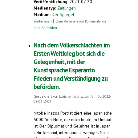
Veröffentlichung:
2021-07-20
Medientyp:
Zeitungen
Medium:
Der Spiegel
über Der Georg-Büchner-Preis 2021 geht
Weiterlesen
Zum Verfassen von Kommentaren
an Clemens J. Setz
bitte
Anmelden
.
Nach dem Völkerschlachten im
Ersten Weltkrieg bot sich die
Gelegenheit, mit der
Kunstsprache Esperanto
Frieden und Verständigung zu
befördern.
Gespeichert von
Louis von Wunsc...
am/um Do, 2022-
02-03 15:03
Nitobe Inazos Porträt ziert eine japanische
5000-Yen-Note, die noch heute im Umlauf
ist. Der Diplomat und Gelehrte ist in Japan
sehr bekannt, international weniger. Nur in