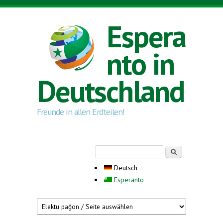
Direkt zum Inhalt
Espera
nto in
Deutschland
Freunde in allen Erdteilen!
Suchformular
Suche
Deutsch
Esperanto