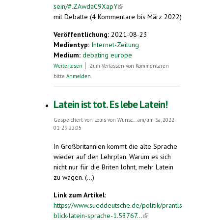
sein/#.ZAwdaC9XapY
(link is external)
mit Debatte (4 Kommentare bis März 2022)
Veröffentlichung:
2021-08-23
Medientyp:
Internet-Zeitung
Medium:
debating europe
über Sollte Esperanto eine Amtssprache
Weiterlesen
Zum Verfassen von Kommentaren
der EU sein?
bitte
Anmelden
.
Latein ist tot. Es lebe Latein!
Gespeichert von
Louis von Wunsc...
am/um Sa, 2022-
01-29 22:05
In Großbritannien kommt die alte Sprache
wieder auf den Lehrplan. Warum es sich
nicht nur für die Briten lohnt, mehr Latein
zu wagen. (...)
Link zum Artikel:
https://www.sueddeutsche.de/politik/prantls-
blick-latein-sprache-1.53767...
(link is