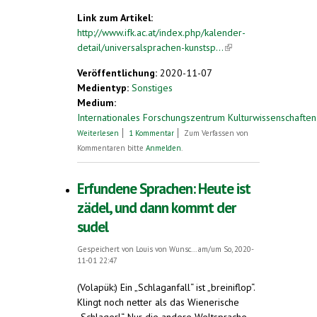
Link zum Artikel:
http://www.ifk.ac.at/index.php/kalender-
detail/universalsprachen-kunstsp...
(link is
external)
Veröffentlichung:
2020-11-07
Medientyp:
Sonstiges
Medium:
Internationales Forschungszentrum Kulturwissenschaften
über IFK_Live: Universalsprachen,
Weiterlesen
1 Kommentar
Zum Verfassen von
Kunstsprachen, Plansprachen: Träume
Kommentaren bitte
Anmelden
.
und Utopien von einer Welt ohne
Übersetzung
Erfundene Sprachen: Heute ist
zädel, und dann kommt der
sudel
Gespeichert von
Louis von Wunsc...
am/um So, 2020-
11-01 22:47
(Volapük:) Ein „Schlaganfall“ ist „breiniflop“.
Klingt noch netter als das Wienerische