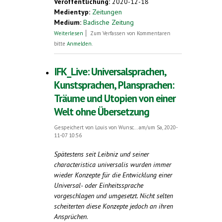
Veröffentlichung:
2020-12-18
Medientyp:
Zeitungen
Medium:
Badische Zeitung
über Die einfachste Sprache der Welt
Weiterlesen
Zum Verfassen von Kommentaren
bitte
Anmelden
.
IFK_Live: Universalsprachen,
Kunstsprachen, Plansprachen:
Träume und Utopien von einer
Welt ohne Übersetzung
Gespeichert von
Louis von Wunsc...
am/um Sa, 2020-
11-07 10:56
Spätestens seit Leibniz und seiner
characteristica universalis wurden immer
wieder Konzepte für die Entwicklung einer
Universal- oder Einheitssprache
vorgeschlagen und umgesetzt. Nicht selten
scheiterten diese Konzepte jedoch an ihren
Ansprüchen
.