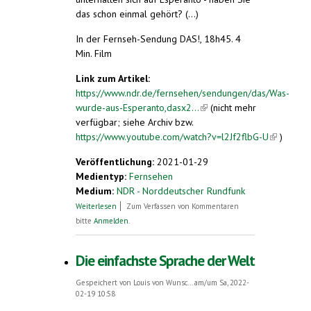
das schon einmal gehört? (...)
In der Fernseh-Sendung DAS!, 18h45. 4
Min. Film
Link zum Artikel:
https://www.ndr.de/fernsehen/sendungen/das/Was-
wurde-aus-Esperanto,dasx2...
(link is
(nicht mehr
verfügbar; siehe Archiv bzw.
external)
https://www.youtube.com/watch?v=l2Jf2flbG-U
(link is
)
external)
Veröffentlichung:
2021-01-29
Medientyp:
Fernsehen
Medium:
NDR - Norddeutscher Rundfunk
über Was wurde aus Esperanto?
Weiterlesen
Zum Verfassen von Kommentaren
bitte
Anmelden
.
Die einfachste Sprache der Welt
Gespeichert von
Louis von Wunsc...
am/um Sa, 2022-
02-19 10:58