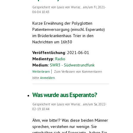
Gespeichert von
Louis von Wunsc...
am/um Fr, 2021-
06-04 10:43
Kurze Erwähnung der Polyglotten
Patientenversorgung (einschl. Esperanto)
im Brüderkrankenhaus Trier in den
Nachrichten um 16h30
Veröffentlichung:
2021-06-01
Medientyp:
Radio
Medium:
SWR3 - Südwestrundfunk
über Polyglotte Patientenversorgung (auch
Weiterlesen
Zum Verfassen von Kommentaren
in Esperanto)
bitte
Anmelden
.
Was wurde aus Esperanto?
Gespeichert von
Louis von Wunsc...
am/um Sa, 2022-
02-19 10:44
Ähm, wie bitte!? Was diese beiden Männer
sprechen, verstehen nur wenige. Sie
unterhalten sich auf Esperanto - haben Sie