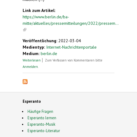
Link zum Artikel:
https://www.berlin.de/ba-
mitte/aktuelles/pressemitteilungen/2022/pressem...
(link is external)
Veröffentlichung:
2022-03-04
Medientyp:
Internet-Nachrichtenportale
Medium:
berlin.de
über Kiezspaziergang mit Bezirksstadtrat
Weiterlesen
Zum Verfassen von Kommentaren bitte
Ephraim Gothe unter dem Motto „Sprachen des
Anmelden
.
öffentlichen Raums“
Esperanto
Häufige Fragen
Esperanto lernen
Esperanto-Musik
Esperanto-Literatur