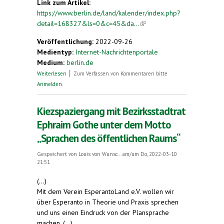
Link zum Artikel:
https://www.berlin.de/land/kalender/index.php?
detail=168327&ls=0&c=45&da...
(link is external)
Veröffentlichung:
2022-09-26
Medientyp:
Internet-Nachrichtenportale
Medium:
berlin.de
über Esperanto als ergänzende Sprache - mehr
Weiterlesen
Zum Verfassen von Kommentaren bitte
Sprachengerechtigkeit in der EU
Anmelden
.
Kiezspaziergang mit Bezirksstadtrat
Ephraim Gothe unter dem Motto
„Sprachen des öffentlichen Raums“
Gespeichert von
Louis von Wunsc...
am/um Do, 2022-03-10
21:51
(...)
Mit dem Verein EsperantoLand e.V. wollen wir
über Esperanto in Theorie und Praxis sprechen
und uns einen Eindruck von der Plansprache
machen. (...)