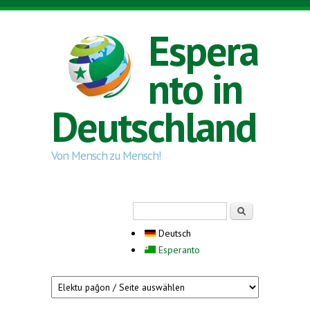
Direkt zum Inhalt
Espera
nto in
Deutschland
Von Mensch zu Mensch!
Suchformular
Suche
Deutsch
Esperanto