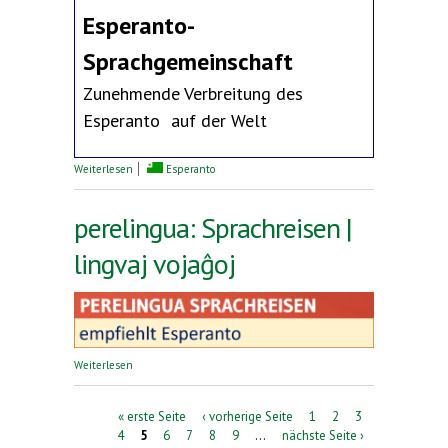
Esperanto-
Sprachgemeinschaft
Zunehmende Verbreitung des
Esperanto auf der Welt
über Erklärung des Deutschen Esperanto-Bundes
Weiterlesen
Esperanto
perelingua: Sprachreisen |
lingvaj vojaĝoj
über perelingua: Sprachreisen | lingvaj vojaĝoj
Weiterlesen
Seiten
« erste Seite
‹ vorherige Seite
1
2
3
4
5
6
7
8
9
…
nächste Seite ›