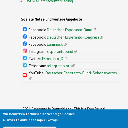
DSGVO-Datenschutzerklärung
Soziale Netze und weitere Angebote
Facebook:
Deutscher Esperanto-Bund
(link is
external)
Facebook:
Deutscher Esperanto-Kongress
(link is
external)
Facebook:
Luminesk'
(link is external)
Instagram:
esperantobund
(link is external)
Twitter:
Esperanto_D
(link is external)
Telegram:
telegramo.org
(link is external)
YouTube:
Deutscher Esperanto-Bund: Sehenswertes
(link is external)
2026 Esperanto in Deutschland- This is a Free Drupal
Wir benutzen technisch notwendige Cookies.
Theme
Ported to Drupal for the Open Source Community by
Ni uzas teknike necesajn kuketojn.
Drupalizing
(link is external)
, a Project of
More than (just) Themes
(link is
.