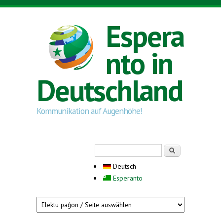
Direkt zum Inhalt
Espera
nto in
Deutschland
Kommunikation auf Augenhöhe!
Suchformular
Suche
Deutsch
Esperanto