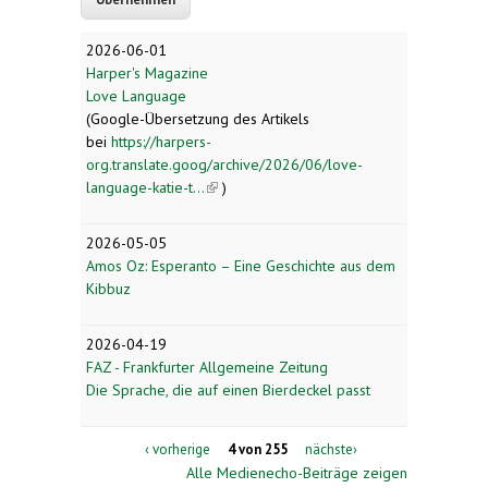
2026-06-01
Harper's Magazine
Love Language
(Google-Übersetzung des Artikels
bei
https://harpers-
org.translate.goog/archive/2026/06/love-
language-katie-t...
(link is external)
)
2026-05-05
Amos Oz: Esperanto – Eine Geschichte aus dem
Kibbuz
2026-04-19
FAZ - Frankfurter Allgemeine Zeitung
Die Sprache, die auf einen Bierdeckel passt
‹ vorherige
4 von 255
nächste›
Alle Medienecho-Beiträge zeigen