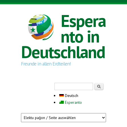
Direkt zum Inhalt
Espera
nto in
Deutschland
Freunde in allen Erdteilen!
Suchformular
Suche
Deutsch
Esperanto