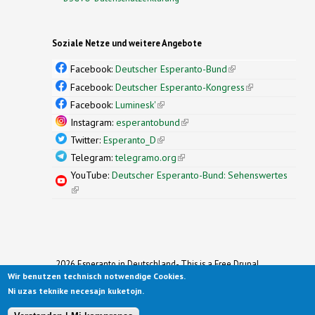
Soziale Netze und weitere Angebote
Facebook:
Deutscher Esperanto-Bund
(link is
external)
Facebook:
Deutscher Esperanto-Kongress
(link is
external)
Facebook:
Luminesk'
(link is external)
Instagram:
esperantobund
(link is external)
Twitter:
Esperanto_D
(link is external)
Telegram:
telegramo.org
(link is external)
YouTube:
Deutscher Esperanto-Bund: Sehenswertes
(link is external)
2026 Esperanto in Deutschland- This is a Free Drupal
Wir benutzen technisch notwendige Cookies.
Theme
Ported to Drupal for the Open Source Community by
Ni uzas teknike necesajn kuketojn.
Drupalizing
(link is external)
, a Project of
More than (just) Themes
(link is
.
Original design by
Simple Themes
.
(link is
external)