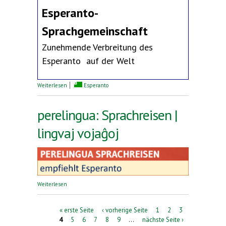
Esperanto-
Sprachgemeinschaft
Zunehmende Verbreitung des
Esperanto auf der Welt
über Erklärung des Deutschen Esperanto-Bundes
Weiterlesen
Esperanto
perelingua: Sprachreisen |
lingvaj vojaĝoj
über perelingua: Sprachreisen | lingvaj vojaĝoj
Weiterlesen
Seiten
« erste Seite
‹ vorherige Seite
1
2
3
4
5
6
7
8
9
…
nächste Seite ›