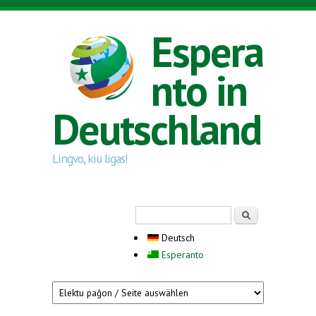
Direkt zum Inhalt
Espera
nto in
Deutschland
Lingvo, kiu ligas!
Suchformular
Suche
Deutsch
Esperanto