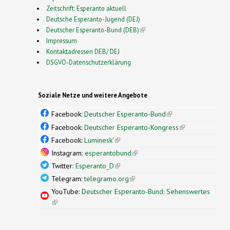
Zeitschrift: Esperanto aktuell
Deutsche Esperanto-Jugend (DEJ)
Deutscher Esperanto-Bund (DEB)
(link is external)
Impressum
Kontaktadressen DEB/ DEJ
DSGVO-Datenschutzerklärung
Soziale Netze und weitere Angebote
Facebook:
Deutscher Esperanto-Bund
(link is
external)
Facebook:
Deutscher Esperanto-Kongress
(link is
external)
Facebook:
Luminesk'
(link is external)
Instagram:
esperantobund
(link is external)
Twitter:
Esperanto_D
(link is external)
Telegram:
telegramo.org
(link is external)
YouTube:
Deutscher Esperanto-Bund: Sehenswertes
(link is external)