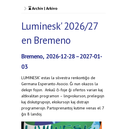
⌛ Archiv | Arkivo
Luminesk' 2026/27
en Bremeno
Bremeno, 2026-12-28 – 2027-01-
03
LUMINESK’ estas la silvestra renkontiĝo de
Germana Esperanto-Asocio. Ĝi nun okazos la
dekqn fojon. Ankaŭ ĉi-foje ĝi ofertos varian kaj
altkvalitan programon – lingvokurson, prelegojn
kaj diskutgrupojn, ekskursojn kaj distrajn
programerojn. Partoprenantoj kutime venas el 7
ĝis 8 landoj.