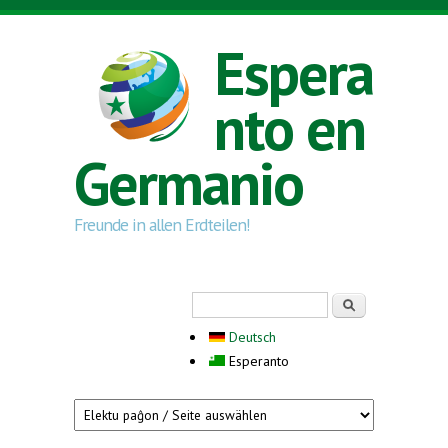
Skip to main content
Espera
nto en
Germanio
Freunde in allen Erdteilen!
Search form
Serĉi
Deutsch
Esperanto