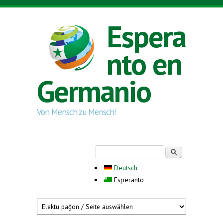
Skip to main content
Espera
nto en
Germanio
Von Mensch zu Mensch!
Search form
Serĉi
Deutsch
Esperanto