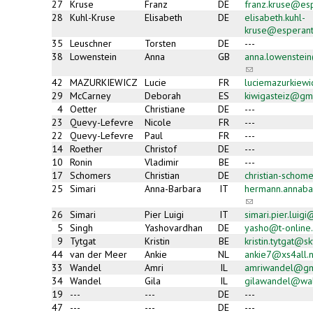
27
Kruse
Franz
DE
franz.kruse@es
28
Kuhl-Kruse
Elisabeth
DE
elisabeth.kuhl-
kruse@esperant
35
Leuschner
Torsten
DE
---
38
Lowenstein
Anna
GB
anna.lowenstei
(link
sends
42
MAZURKIEWICZ
Lucie
FR
luciemazurkiew
e-
29
McCarney
Deborah
ES
kiwigasteiz@gm
mail)
4
Oetter
Christiane
DE
---
23
Quevy-Lefevre
Nicole
FR
---
22
Quevy-Lefevre
Paul
FR
---
14
Roether
Christof
DE
---
10
Ronin
Vladimir
BE
---
17
Schomers
Christian
DE
christian-scho
25
Simari
Anna-Barbara
IT
hermann.annab
(link
sends
26
Simari
Pier Luigi
IT
simari.pier.luig
e-
5
Singh
Yashovardhan
DE
yasho@t-online
mail)
9
Tytgat
Kristin
BE
kristin.tytgat@s
44
van der Meer
Ankie
NL
ankie7@xs4all.n
33
Wandel
Amri
IL
amriwandel@gm
34
Wandel
Gila
IL
gilawandel@wal
19
---
---
DE
---
47
---
---
DE
---