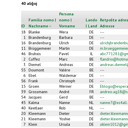
40 aliĝoj
Persona
Familia nomo |
nomo |
Lando
Retpoŝta adres
ID
Nachname
Vorname
| Land
Adresse
18
Blanke
Wera
DE
---
1
Brandenburg
Barbara
DE
---
16
Brandenburg
Ulrich
DE
ulrichjbranden
11
Brüggemeier
Martin
DE
m.brueggemeie
46
Bruhxis
Pavel
IL
abc771281@gm
2
Cuffez
Marc
BE
flandrio@hotmai
3
Diemel
Andreas
DE
andreas.dieme
55
Doumont
Valère
BE
---
6
Ebel
Waldemar
DE
---
56
Frank
Christoph
DE
---
15
Groen
Werner
DE
Eblogo@espera
39
Grossmann
André
FR
andreo.ag18@sf
54
Jacques
Gerd
BE
---
45
Kalma
Nanne
NL
nanne7@xs4all.
40
Keetlaer
Rob
NL
---
20
Kleemann
Dieter
DE
dieter.kleemann
21
Kleemann
Yoshie
DE
dieter.kleemann
7
Klein
Ursula
DE
uklein1012@gm