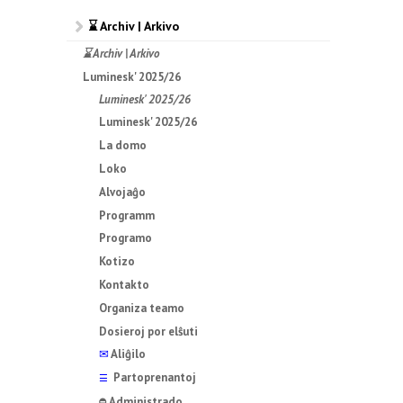
⌛ Archiv | Arkivo
⌛ Archiv | Arkivo
Luminesk' 2025/26
Luminesk' 2025/26
Luminesk' 2025/26
La domo
Loko
Alvojaĝo
Programm
Programo
Kotizo
Kontakto
Organiza teamo
Dosieroj por elŝuti
✉
Aliĝilo
Partoprenantoj
☰
Administrado
⛔