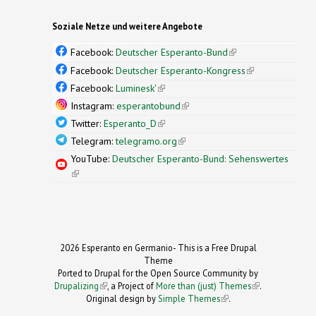
Soziale Netze und weitere Angebote
Facebook:
Deutscher Esperanto-Bund
(link is
external)
Facebook:
Deutscher Esperanto-Kongress
(link is
external)
Facebook:
Luminesk'
(link is external)
Instagram:
esperantobund
(link is external)
Twitter:
Esperanto_D
(link is external)
Telegram:
telegramo.org
(link is external)
YouTube:
Deutscher Esperanto-Bund: Sehenswertes
(link is external)
2026 Esperanto en Germanio- This is a Free Drupal
Theme
Ported to Drupal for the Open Source Community by
Drupalizing
(link is external)
, a Project of
More than (just) Themes
(link is
.
Original design by
Simple Themes
.
(link is
external)
external)