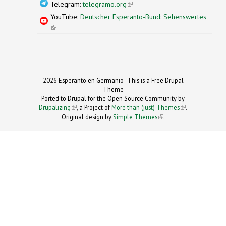
Telegram:
telegramo.org
(link is external)
YouTube:
Deutscher Esperanto-Bund: Sehenswertes
(link is external)
2026 Esperanto en Germanio- This is a Free Drupal
Theme
Ported to Drupal for the Open Source Community by
Drupalizing
(link is external)
, a Project of
More than (just) Themes
(link is
.
Original design by
Simple Themes
.
(link is
external)
external)