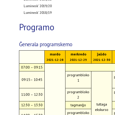
Luminesk' 2019/20
Luminesk' 2018/19
Programo
Ĝenerala programskemo
mardo
merkredo
ĵaŭdo
2021-12-28
2021-12-29
2021-12-30
07:00 – 09:15
programbloko
09:15– 10:45
1
programbloko
11:00 – 12:30
2
tuttaga
12:30 – 13:30
tagmanĝo
ekskurso
programbloko