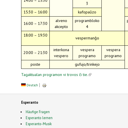
14:00 – 15:30
3
15:30 – 16:00
kafopaŭzo
alveno
programbloko
16:00 – 17:30
akcepto
4
18:00 – 19:30
vespermanĝo
interkona
vespera
vespera
20:00 – 21:30
vespero
programo
programo
poste
gufujo/trinkejo
Tagaktualan programon vi trovos ĉi tie.
(link is
external)
Deutsch
Esperanto
Häufige Fragen
Esperanto lernen
Esperanto-Musik