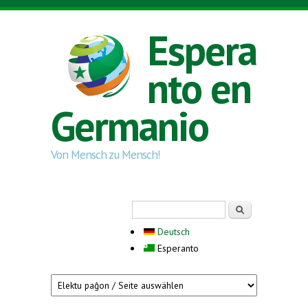
Skip to main content
Espera
nto en
Germanio
Von Mensch zu Mensch!
Search form
Serĉi
Deutsch
Esperanto