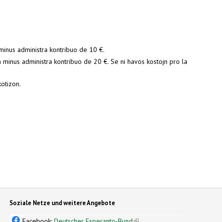
inus administra kontribuo de 10 €.
minus administra kontribuo de 20 €. Se ni havos kostojn pro la
otizon.
Soziale Netze und weitere Angebote
Facebook:
Deutscher Esperanto-Bund
(link is external)