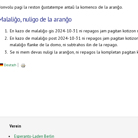
Bonvolu pagi la reston ĝustatempe antaŭ la komenco de la aranĝo.
Malaliĝo, nuligo de la aranĝo
En kazo de malaliĝo gis 2024-10-31 ni repagos jam pagitan kotizon m
En kazo de malaliĝo post 2024-10-31 ni repagos jam pagitan kotizon 
malaliĝo flanke de la domo, ni subtrahos ilin de la repago.
Se ni mem devas nuligi la aranĝon, ni repagos la kompletan pagitan k
Deutsch
Verein
Esperanto-Laden Berlin