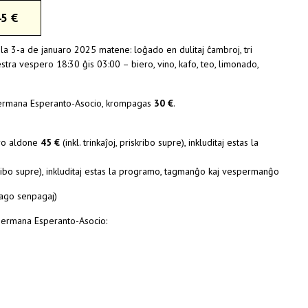
5 €
a 3-a de januaro 2025 matene: loĝado en dulitaj ĉambroj, tri
tra vespero 18:30 ĝis 03:00 – biero, vino, kafo, teo, limonado,
 Germana Esperanto-Asocio, krompagas
30 €
.
tro aldone
45 €
(inkl. trinkaĵoj, priskribo supre), inkluditaj estas la
iskribo supre), inkluditaj estas la programo, tagmanĝo kaj vespermanĝo
tago senpagaj)
Germana Esperanto-Asocio: