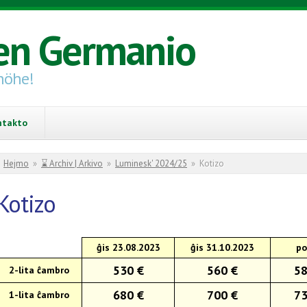
en Germanio
höhe!
ntakto
You are here
Hejmo
»
⌛ Archiv | Arkivo
»
Luminesk' 2024/25
»
Kotizo
Kotizo
ĝis 23.08.2023
ĝis 31.10.2023
po
530 €
560 €
58
2-lita ĉambro
680 €
700 €
73
1-lita ĉambro