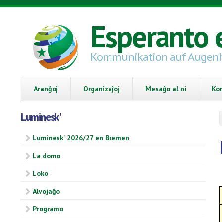
Skip to main content
Esperanto 
Kommunikation auf Augen
Aranĝoj
Organizaĵoj
Mesaĝo al ni
Ko
Luminesk'
Luminesk' 2026/27 en Bremen
La domo
Loko
Alvojaĝo
Programo