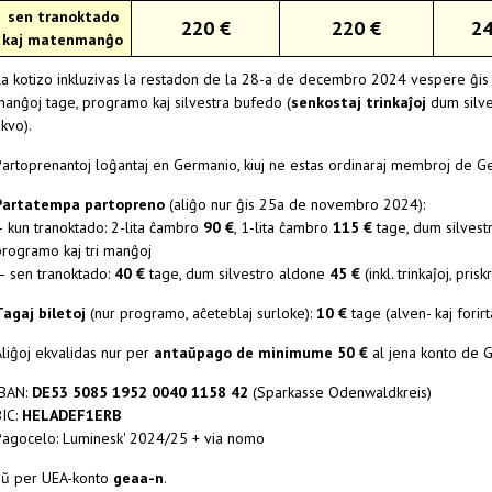
sen tranoktado
220 €
220 €
24
kaj matenmanĝo
La kotizo inkluzivas la restadon de la 28-a de decembro 2024 vespere ĝis l
manĝoj tage, programo kaj silvestra bufedo (
senkostaj trinkaĵoj
dum silves
kvo).
Partoprenantoj loĝantaj en Germanio, kiuj ne estas ordinaraj membroj de
Partatempa partopreno
(aliĝo nur ĝis 25a de novembro 2024):
– kun tranoktado: 2-lita ĉambro
90 €
, 1-lita ĉambro
115 €
tage, dum silves
programo kaj tri manĝoj
— sen tranoktado:
40 €
tage, dum silvestro aldone
45 €
(inkl. trinkaĵoj, pr
Tagaj biletoj
(nur programo, aĉeteblaj surloke):
10 €
tage (alven- kaj forir
Aliĝoj ekvalidas nur per
antaŭpago de minimume 50 €
al jena konto de 
IBAN:
DE53 5085 1952 0040 1158 42
(Sparkasse Odenwaldkreis)
BIC:
HELADEF1ERB
Pagocelo: Luminesk' 2024/25 + via nomo
aŭ per UEA-konto
geaa-n
.