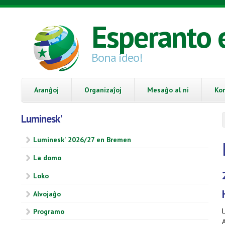
Skip to main content
Esperanto 
Bona ideo!
Aranĝoj
Organizaĵoj
Mesaĝo al ni
Ko
Luminesk'
Luminesk' 2026/27 en Bremen
La domo
Loko
Alvojaĝo
Programo
A