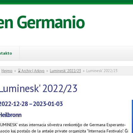
en Germanio
ntakto
You are here
Hejmo
»
⌛ Archiv | Arkivo
»
Luminesk' 2022/23
»
Luminesk' 2022/23
Luminesk' 2022/23
2022-12-28 – 2023-01-03
Heilbronn
LUMINESK’ estas internacia silvestra renkontiĝo de Germana Esperanto-
socio kaj postaĵo de la antaûe private organizita "Internacia Festivalo". Ĝi