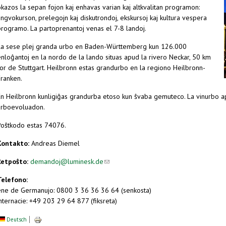
kazos la sepan fojon kaj enhavas varian kaj altkvalitan programon:
ingvokurson, prelegojn kaj diskutrondoj, ekskursoj kaj kultura vespera
programo. La partoprenantoj venas el 7-8 landoj.
La sese plej granda urbo en Baden-Württemberg kun 126.000
enloĝantoj en la nordo de la lando situas apud la rivero Neckar, 50 km
for de Stuttgart. Heilbronn estas grandurbo en la regiono Heilbronn-
Franken.
En Heilbronn kunligiĝas grandurba etoso kun ŝvaba gemuteco. La vinurbo a
urboevoluadon.
Poŝtkodo estas 74076.
Kontakto:
Andreas Diemel
Retpoŝto:
demandoj@luminesk.de
(link sends e-mail)
Telefono:
ene de Germanujo: 0800 3 36 36 36 64 (senkosta)
nternacie: +49 203 29 64 877 (fiksreta)
Deutsch