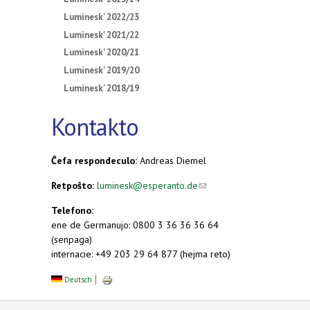
Luminesk' 2022/23
Luminesk' 2021/22
Luminesk' 2020/21
Luminesk' 2019/20
Luminesk' 2018/19
Kontakto
Ĉefa respondeculo:
Andreas Diemel
Retpoŝto:
luminesk@esperanto.de
(link sends e-
(link sends
mail)
e-mail)
Telefono:
ene de Germanujo: 0800 3 36 36 36 64
(senpaga)
internacie: +49 203 29 64 877 (hejma reto)
Deutsch