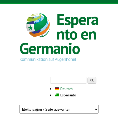
Skip to main content
Espera
nto en
Germanio
Kommunikation auf Augenhöhe!
Search form
Serĉi
Deutsch
Esperanto