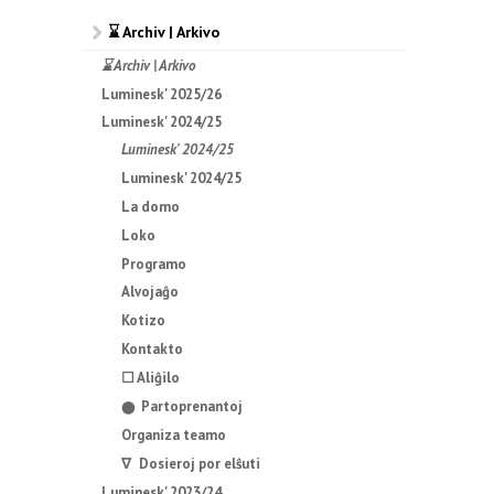
⌛ Archiv | Arkivo
⌛ Archiv | Arkivo
Luminesk' 2025/26
Luminesk' 2024/25
Luminesk' 2024/25
Luminesk' 2024/25
La domo
Loko
Programo
Alvojaĝo
Kotizo
Kontakto
☐ Aliĝilo
Partoprenantoj
⬤
Organiza teamo
∇ Dosieroj por elŝuti
Luminesk' 2023/24