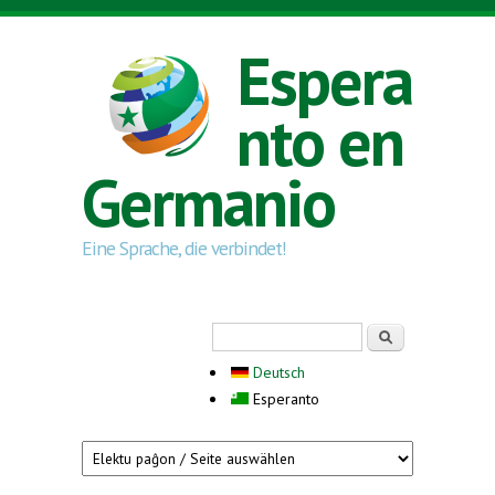
Skip to main content
Espera
nto en
Germanio
Eine Sprache, die verbindet!
Search form
Serĉi
Deutsch
Esperanto