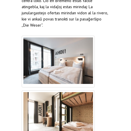
centra loko. Ĉio en Bremeno estas facile
atingebla, kaj la vidaĵoj estas mirindaj: La
junulargastejo ofertas mirindan vidon al la rivero,
kie vi ankaŭ povas tranokti sur la pasaĝerŝipo
„Die Weser“.