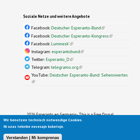
Soziale Netze und weitere Angebote
Facebook:
Deutscher Esperanto-Bund
(link is
external)
Facebook:
Deutscher Esperanto-Kongress
(link is
external)
Facebook:
Luminesk'
(link is external)
Instagram:
esperantobund
(link is external)
Twitter:
Esperanto_D
(link is external)
Telegram:
telegramo.org
(link is external)
YouTube:
Deutscher Esperanto-Bund: Sehenswertes
(link is external)
2026 Esperanto en Germanio- This is a Free Drupal
Wir benutzen technisch notwendige Cookies.
Theme
Ported to Drupal for the Open Source Community by
Ni uzas teknike necesajn kuketojn.
Drupalizing
(link is external)
, a Project of
More than (just) Themes
(link is
.
Original design by
Simple Themes
.
(link is
external)
Verstanden | Mi komprenas