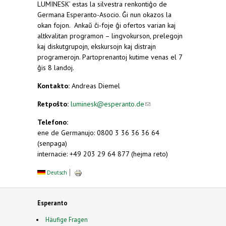
LUMINESK’ estas la silvestra renkontiĝo de
Germana Esperanto-Asocio. Ĝi nun okazos la
okan fojon. Ankaŭ ĉi-foje ĝi ofertos varian kaj
altkvalitan programon – lingvokurson, prelegojn
kaj diskutgrupojn, ekskursojn kaj distrajn
programerojn. Partoprenantoj kutime venas el 7
ĝis 8 landoj.
Kontakto:
Andreas Diemel
Retpoŝto:
luminesk@esperanto.de
(link sends e-
mail)
Telefono:
ene de Germanujo: 0800 3 36 36 36 64
(senpaga)
internacie: +49 203 29 64 877 (hejma reto)
Deutsch
Esperanto
Häufige Fragen