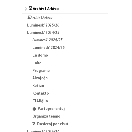
⌛ Archiv | Arkivo
⌛ Archiv | Arkivo
Luminesk' 2025/26
Luminesk' 2024/25
Luminesk' 2024/25
Luminesk' 2024/25
La domo
Loko
Programo
Alvojaĝo
Kotizo
Kontakto
☐ Aliĝilo
Partoprenantoj
⬤
Organiza teamo
∇ Dosieroj por elŝuti
Luminesk' 2023/24