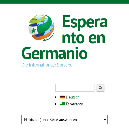
Skip to main content
Espera
nto en
Germanio
Die internationale Sprache!
Search form
Serĉi
Deutsch
Esperanto