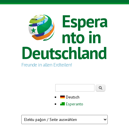
Direkt zum Inhalt
Espera
nto in
Deutschland
Freunde in allen Erdteilen!
Suchformular
Suche
Deutsch
Esperanto