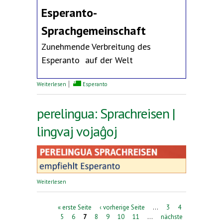
Esperanto-
Sprachgemeinschaft
Zunehmende Verbreitung des
Esperanto auf der Welt
über Erklärung des Deutschen Esperanto-Bundes
Weiterlesen
Esperanto
perelingua: Sprachreisen |
lingvaj vojaĝoj
über perelingua: Sprachreisen | lingvaj vojaĝoj
Weiterlesen
Seiten
« erste Seite
‹ vorherige Seite
…
3
4
5
6
7
8
9
10
11
…
nächste