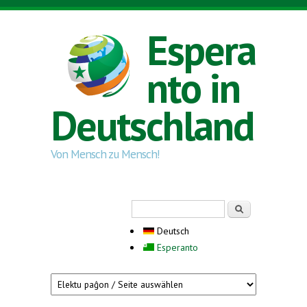
Direkt zum Inhalt
Espera
nto in
Deutschland
Von Mensch zu Mensch!
Suchformular
Suche
Deutsch
Esperanto