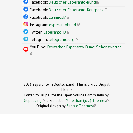
Facebook:
Deutscher Esperanto-Bund
(link is
external)
Facebook:
Deutscher Esperanto-Kongress
(link is
external)
Facebook:
Luminesk'
(link is external)
Instagram:
esperantobund
(link is external)
Twitter:
Esperanto_D
(link is external)
Telegram:
telegramo.org
(link is external)
YouTube:
Deutscher Esperanto-Bund: Sehenswertes
(link is external)
2026 Esperanto in Deutschland- This is a Free Drupal
Theme
Ported to Drupal for the Open Source Community by
Drupalizing
(link is external)
, a Project of
More than (just) Themes
(link is
.
Original design by
Simple Themes
.
(link is
external)
external)