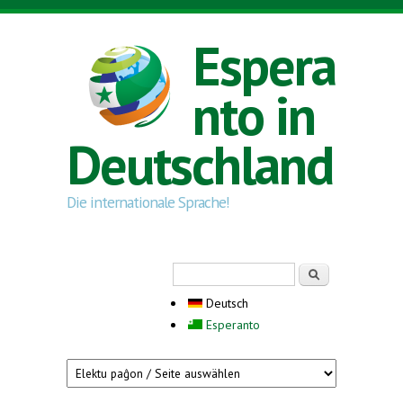
Direkt zum Inhalt
Espera
nto in
Deutschland
Die internationale Sprache!
Suchformular
Suche
Deutsch
Esperanto