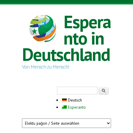
Direkt zum Inhalt
Espera
nto in
Deutschland
Von Mensch zu Mensch!
Suchformular
Suche
Deutsch
Esperanto