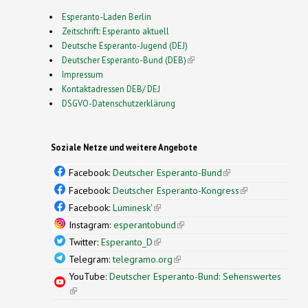
Esperanto-Laden Berlin
Zeitschrift: Esperanto aktuell
Deutsche Esperanto-Jugend (DEJ)
Deutscher Esperanto-Bund (DEB)
(link is external)
Impressum
Kontaktadressen DEB/ DEJ
DSGVO-Datenschutzerklärung
Soziale Netze und weitere Angebote
Facebook:
Deutscher Esperanto-Bund
(link is
external)
Facebook:
Deutscher Esperanto-Kongress
(link is
external)
Facebook:
Luminesk'
(link is external)
Instagram:
esperantobund
(link is external)
Twitter:
Esperanto_D
(link is external)
Telegram:
telegramo.org
(link is external)
YouTube:
Deutscher Esperanto-Bund: Sehenswertes
(link is external)