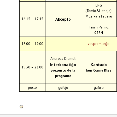
LPG
(Tomio&Hendjo):
Muzika ateliero
16:15 – 17:45
Akcepto
----------------------
Timm Penno:
CERN
18:00 – 19:00
vespermanĝo
Andreas Diemel:
Interkonatiĝo
Kantado
19:30 – 21:00
prezento de la
kun Conny Klee
programo
poste
gufujo
gufujo