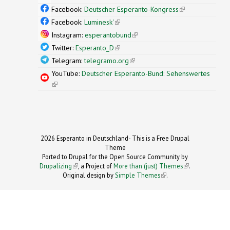
external)
Facebook:
Deutscher Esperanto-Kongress
(link is
external)
Facebook:
Luminesk'
(link is external)
Instagram:
esperantobund
(link is external)
Twitter:
Esperanto_D
(link is external)
Telegram:
telegramo.org
(link is external)
YouTube:
Deutscher Esperanto-Bund: Sehenswertes
(link is external)
2026 Esperanto in Deutschland- This is a Free Drupal
Theme
Ported to Drupal for the Open Source Community by
Drupalizing
(link is external)
, a Project of
More than (just) Themes
(link is
.
Original design by
Simple Themes
.
(link is
external)
external)