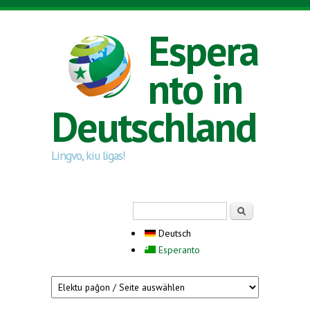
Direkt zum Inhalt
Espera
nto in
Deutschland
Lingvo, kiu ligas!
Suchformular
Suche
Deutsch
Esperanto