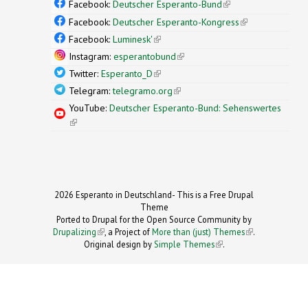
Facebook:
Deutscher Esperanto-Bund
(link is
external)
Facebook:
Deutscher Esperanto-Kongress
(link is
external)
Facebook:
Luminesk'
(link is external)
Instagram:
esperantobund
(link is external)
Twitter:
Esperanto_D
(link is external)
Telegram:
telegramo.org
(link is external)
YouTube:
Deutscher Esperanto-Bund: Sehenswertes
(link is external)
2026 Esperanto in Deutschland- This is a Free Drupal
Theme
Ported to Drupal for the Open Source Community by
Drupalizing
(link is external)
, a Project of
More than (just) Themes
(link is
.
Original design by
Simple Themes
.
(link is
external)
external)