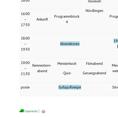
16:00
museum
Nördlingen
16:00
Programmblock
Prog
–
Ankunft
4
17:30
18:00
19:
–
Abendessen
19:30
20:00
Meisterkoch
Filmabend
Kennenlern-
Mei
–
abend
we
-Quiz-
Gesangsabend
21:30
poste
Gufujo/Kneipe
Sil
Esperanto