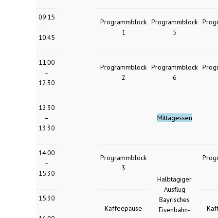
09:15
Programmblock
Programmblock
Prog
–
1
5
10:45
11:00
Programmblock
Programmblock
Prog
–
2
6
12:30
12:30
–
Mittagessen
13:30
14:00
Programmblock
Prog
–
3
15:30
Halbtägiger
Ausflug
15:30
Bayrisches
–
Kaffeepause
Kaf
Eisenbahn-