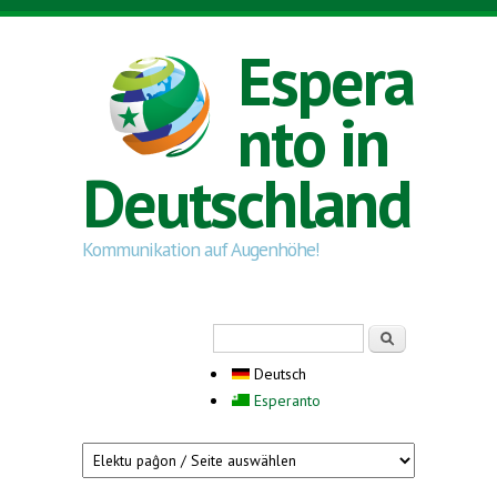
Direkt zum Inhalt
Espera
nto in
Deutschland
Kommunikation auf Augenhöhe!
Suchformular
Suche
Deutsch
Esperanto