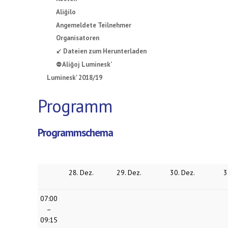
Aliĝilo
Angemeldete Teilnehmer
Organisatoren
↙ Dateien zum Herunterladen
⛔ Aliĝoj Luminesk'
Luminesk' 2018/19
Programm
Programmschema
28. Dez.
29. Dez.
30. Dez.
3
07:00
–
09:15