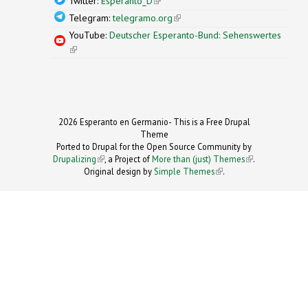
Twitter:
Esperanto_D
(link is external)
Telegram:
telegramo.org
(link is external)
YouTube:
Deutscher Esperanto-Bund: Sehenswertes
(link is external)
2026 Esperanto en Germanio- This is a Free Drupal
Theme
Ported to Drupal for the Open Source Community by
Drupalizing
(link is external)
, a Project of
More than (just) Themes
(link is
.
Original design by
Simple Themes
.
(link is
external)
external)