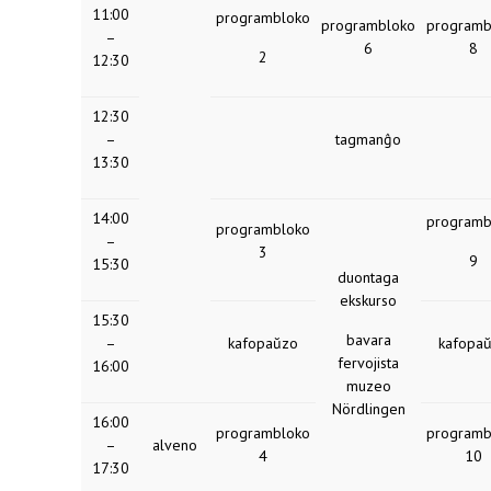
11:00
programbloko
programbloko
programb
–
6
8
2
12:30
12:30
–
tagmanĝo
13:30
14:00
programb
programbloko
–
3
9
15:30
duontaga
ekskurso
15:30
bavara
–
kafopaŭzo
kafopa
fervojista
16:00
muzeo
Nördlingen
16:00
programbloko
programb
–
alveno
4
10
17:30