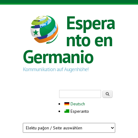
Skip to main content
Espera
nto en
Germanio
Kommunikation auf Augenhöhe!
Search form
Serĉi
Deutsch
Esperanto