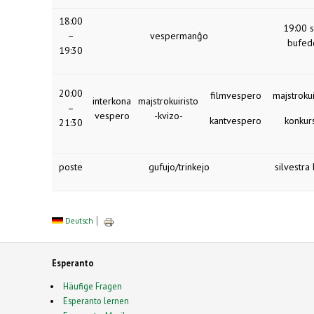
18:00
19:00 si
–
vespermanĝo
bufed
19:30
20:00
filmvespero
majstrokui
interkona
majstrokuiristo
–
vespero
-kvizo-
kantvespero
konkur
21:30
poste
gufujo/trinkejo
silvestra
Deutsch
Esperanto
Häufige Fragen
Esperanto lernen