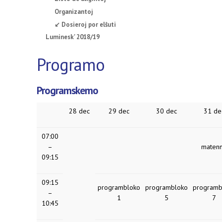
Organizantoj
↙ Dosieroj por elŝuti
Luminesk' 2018/19
Programo
Programskemo
28 dec
29 dec
30 dec
31 de
07:00
–
maten
09:15
09:15
programbloko
programbloko
programb
–
1
5
7
10:45