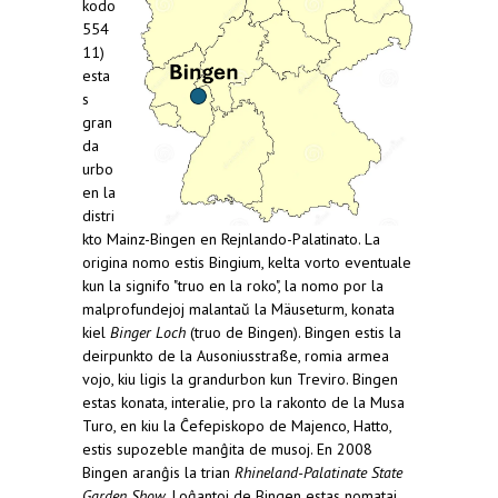
kodo
554
11)
esta
s
gran
da
urbo
en la
distri
kto Mainz-Bingen en Rejnlando-Palatinato. La
origina nomo estis Bingium, kelta vorto eventuale
kun la signifo "truo en la roko", la nomo por la
malprofundejoj malantaŭ la Mäuseturm, konata
kiel
Binger Loch
(truo de Bingen). Bingen estis la
deirpunkto de la Ausoniusstraße, romia armea
vojo, kiu ligis la grandurbon kun Treviro. Bingen
estas konata, interalie, pro la rakonto de la Musa
Turo, en kiu la Ĉefepiskopo de Majenco, Hatto,
estis supozeble manĝita de musoj. En 2008
Bingen aranĝis la trian
Rhineland-Palatinate State
Garden Show
. Loĝantoj de Bingen estas nomataj