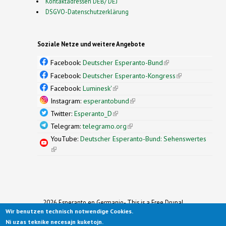
Kontaktadressen DEB/ DEJ
DSGVO-Datenschutzerklärung
Soziale Netze und weitere Angebote
Facebook:
Deutscher Esperanto-Bund
(link is
external)
Facebook:
Deutscher Esperanto-Kongress
(link is
external)
Facebook:
Luminesk'
(link is external)
Instagram:
esperantobund
(link is external)
Twitter:
Esperanto_D
(link is external)
Telegram:
telegramo.org
(link is external)
YouTube:
Deutscher Esperanto-Bund: Sehenswertes
(link is external)
2026 Esperanto en Germanio- This is a Free Drupal
Wir benutzen technisch notwendige Cookies.
Theme
Ported to Drupal for the Open Source Community by
Ni uzas teknike necesajn kuketojn.