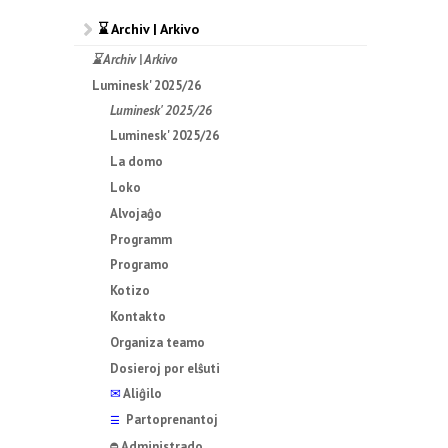
⌛ Archiv | Arkivo
⌛ Archiv | Arkivo
Luminesk' 2025/26
Luminesk' 2025/26
Luminesk' 2025/26
La domo
Loko
Alvojaĝo
Programm
Programo
Kotizo
Kontakto
Organiza teamo
Dosieroj por elŝuti
✉
Aliĝilo
Partoprenantoj
☰
Administrado
⛔