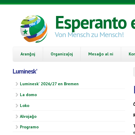
Skip to main content
Esperanto 
Von Mensch zu Mensch!
Aranĝoj
Organizaĵoj
Mesaĝo al ni
Ko
Luminesk'
Luminesk' 2026/27 en Bremen
La domo
Loko
Alvojaĝo
Programo