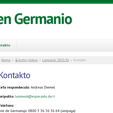
en Germanio
ntakto
You are here
Hejmo
»
⌛ Archiv | Arkivo
»
Luminesk' 2025/26
»
Kontakto
Kontakto
Ĉefa respondeculo:
Andreas Diemel
Retpoŝto:
luminesk@esperanto.de
(link sends e-mail)
(link sends e-mail)
Telefono:
ene de Germanujo: 0800 3 36 36 36 64 (senpaga)