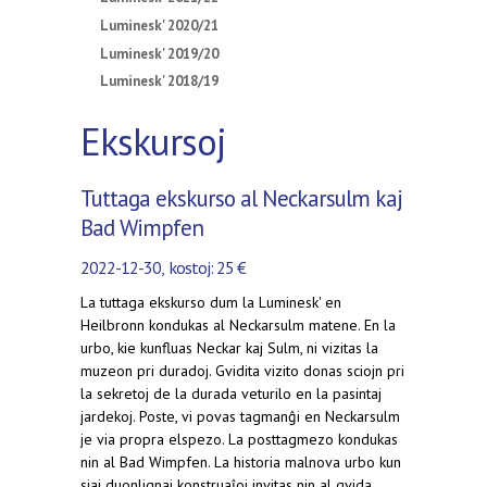
Luminesk' 2020/21
Luminesk' 2019/20
Luminesk' 2018/19
Ekskursoj
Tuttaga ekskurso al Neckarsulm kaj
Bad Wimpfen
2022-12-30, kostoj: 25 €
La tuttaga ekskurso dum la Luminesk' en
Heilbronn kondukas al Neckarsulm matene. En la
urbo, kie kunfluas Neckar kaj Sulm, ni vizitas la
muzeon pri duradoj. Gvidita vizito donas sciojn pri
la sekretoj de la durada veturilo en la pasintaj
jardekoj. Poste, vi povas tagmanĝi en Neckarsulm
je via propra elspezo. La posttagmezo kondukas
nin al Bad Wimpfen. La historia malnova urbo kun
siaj duonlignaj konstruaĵoj invitas nin al gvida