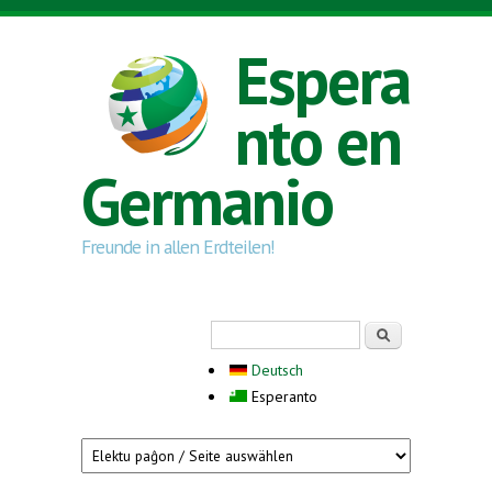
Skip to main content
Espera
nto en
Germanio
Freunde in allen Erdteilen!
Search form
Serĉi
Deutsch
Esperanto