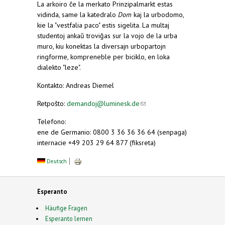
La arkoiro ĉe la merkato Prinzipalmarkt estas
vidinda, same la katedralo
Dom
kaj la urbodomo,
kie la "vestfalia paco" estis sigelita. La multaj
studentoj ankaŭ troviĝas sur la vojo de la urba
muro, kiu konektas la diversajn urbopartojn
ringforme, kompreneble per biciklo, en loka
dialekto "leze".
Kontakto: Andreas Diemel
Retpoŝto:
demandoj@luminesk.de
(link sends e-
mail)
Telefono:
ene de Germanio: 0800 3 36 36 36 64 (senpaga)
internacie +49 203 29 64 877 (fiksreta)
Deutsch
Esperanto
Häufige Fragen
Esperanto lernen