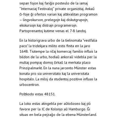
sepan fojon kaj fariĝis posteulo de la iamaj
“Internaciaj Festivaloj” private organizitaj. Ankaŭ
ĉi-foje ĝi ofertos varian kaj altkvalitan programon
– lingvokurson, prelegojn kaj diskutgrupojn,
ekskursojn kaj distrajn programerojn.
Partoprenantoj kutime venas el 7-8 landoj.
En la historigrava urbo de la tielnomata "vestfalia
paco" la tridekjara milito estis finita en la jaro
1648. Tiutempe la riĉaj komercaj familio influis la
bildon de la urbo, hodiaŭ ankoraŭ videbla per la
multaj pompaj domoj ĉirkaŭ la merkata placo
Prinzipalmarkt. En la nuna jarcento Münster estas
konata pro sia universitato kaj la universitata
hospitalo. La miloj da studentoj pozitive influas la
urbocentron.
Poŝtkodo estas 48151.
La loko estas atingebla per aŭtoŝoseo kaj pli
favore per la IC de Kolonjo aŭ Hamburgo. Ĝi
situas en bela pejzaĝo de la ebena Münsterland.