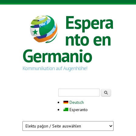
Skip to main content
Espera
nto en
Germanio
Kommunikation auf Augenhöhe!
Search form
Serĉi
Deutsch
Esperanto