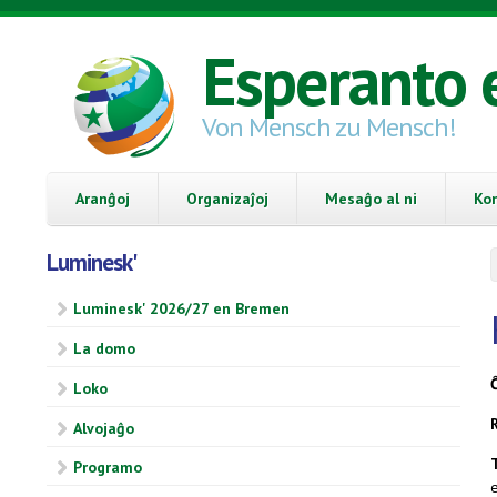
Skip to main content
Esperanto 
Von Mensch zu Mensch!
Aranĝoj
Organizaĵoj
Mesaĝo al ni
Ko
Luminesk'
Luminesk' 2026/27 en Bremen
La domo
Loko
Alvojaĝo
Programo