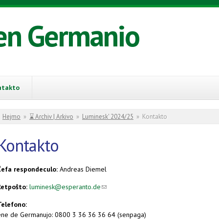
en Germanio
ntakto
You are here
Hejmo
»
⌛ Archiv | Arkivo
»
Luminesk' 2024/25
»
Kontakto
Kontakto
Ĉefa respondeculo:
Andreas Diemel
Retpoŝto:
luminesk@esperanto.de
(link sends e-mail)
(link sends e-mail)
Telefono:
ene de Germanujo: 0800 3 36 36 36 64 (senpaga)