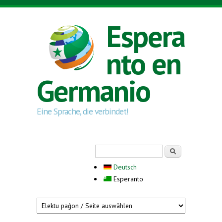
Skip to main content
Espera
nto en
Germanio
Eine Sprache, die verbindet!
Search form
Serĉi
Deutsch
Esperanto