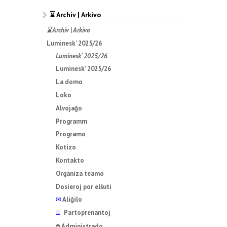
⌛ Archiv | Arkivo
⌛ Archiv | Arkivo
Luminesk' 2025/26
Luminesk' 2025/26
Luminesk' 2025/26
La domo
Loko
Alvojaĝo
Programm
Programo
Kotizo
Kontakto
Organiza teamo
Dosieroj por elŝuti
✉
Aliĝilo
Partoprenantoj
☰
Administrado
⛔