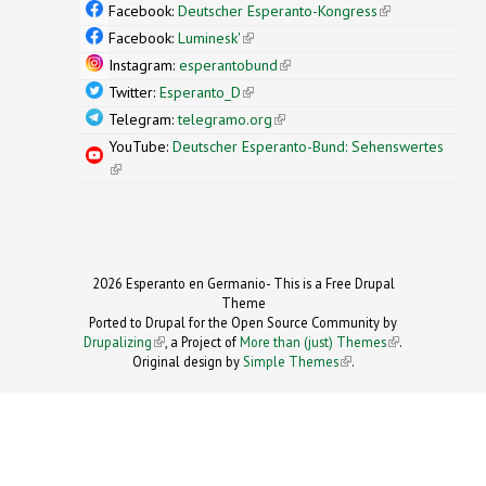
external)
Facebook:
Deutscher Esperanto-Kongress
(link is
external)
Facebook:
Luminesk'
(link is external)
Instagram:
esperantobund
(link is external)
Twitter:
Esperanto_D
(link is external)
Telegram:
telegramo.org
(link is external)
YouTube:
Deutscher Esperanto-Bund: Sehenswertes
(link is external)
2026 Esperanto en Germanio- This is a Free Drupal
Theme
Ported to Drupal for the Open Source Community by
Drupalizing
(link is external)
, a Project of
More than (just) Themes
(link is
.
Original design by
Simple Themes
.
(link is
external)
external)