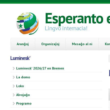
Skip to main content
Esperanto 
Lingvo internacia!
Aranĝoj
Organizaĵoj
Mesaĝo al ni
Ko
Luminesk'
Luminesk' 2026/27 en Bremen
La domo
Loko
Alvojaĝo
Programo