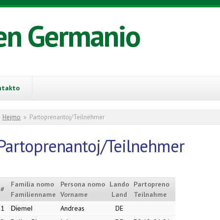
en Germanio
ntakto
You are here
Hejmo
»
Partoprenantoj/Teilnehmer
Partoprenantoj/Teilnehmer
Familia nomo
Persona nomo
Lando
Partopreno
#
Familienname
Vorname
Land
Teilnahme
1
Andreas
DE
Diemel