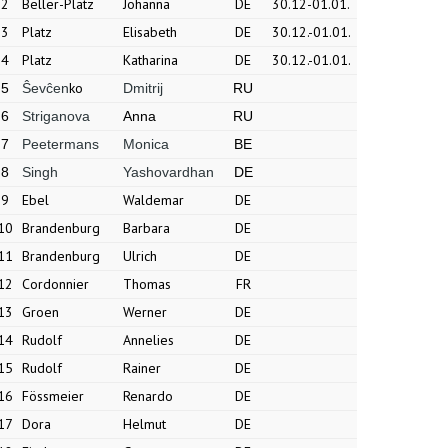
2
Beller-Platz
Johanna
DE
30.12-01.01.
3
Platz
Elisabeth
DE
30.12.-01.01.
4
Platz
Katharina
DE
30.12.-01.01.
ko
5
Ŝevĉen
Dmitrij
RU
6
Striganova
Anna
RU
7
Peetermans
Monica
BE
8
Singh
Yashovardhan
DE
9
Ebel
Waldemar
DE
10
Brandenburg
Barbara
DE
11
Brandenburg
Ulrich
DE
12
Cordonnier
Thomas
FR
13
Groen
Werner
DE
14
Rudolf
Annelies
DE
15
Rudolf
Rainer
DE
16
Fössmeier
Renardo
DE
17
Dora
Helmut
DE