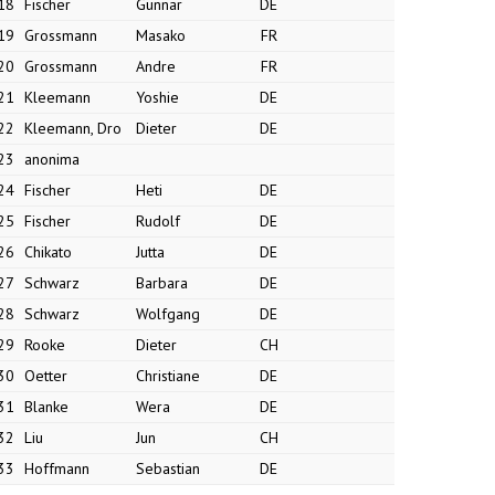
18
Fischer
Gunnar
DE
19
Grossmann
Masako
FR
20
Grossmann
Andre
FR
21
Kleemann
Yoshie
DE
22
Kleemann, Dro
Dieter
DE
23
anonima
24
Fischer
Heti
DE
25
Fischer
Rudolf
DE
26
Chikato
Jutta
DE
27
Schwarz
Barbara
DE
28
Schwarz
Wolfgang
DE
29
Rooke
Dieter
CH
30
Oetter
Christiane
DE
31
Blanke
Wera
DE
32
Liu
Jun
CH
33
Hoffmann
Sebastian
DE