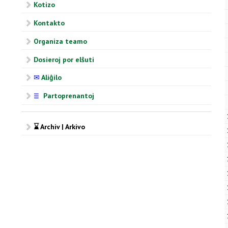
Kotizo
Kontakto
Organiza teamo
Dosieroj por elŝuti
✉
Aliĝilo
Partoprenantoj
☰
⌛ Archiv | Arkivo