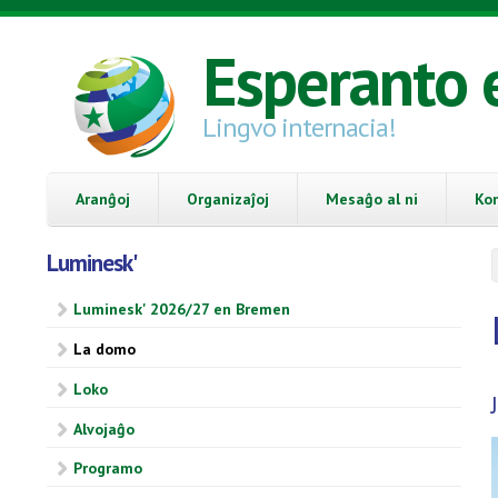
Skip to main content
Esperanto 
Lingvo internacia!
Aranĝoj
Organizaĵoj
Mesaĝo al ni
Ko
Luminesk'
Luminesk' 2026/27 en Bremen
La domo
Loko
Alvojaĝo
Programo