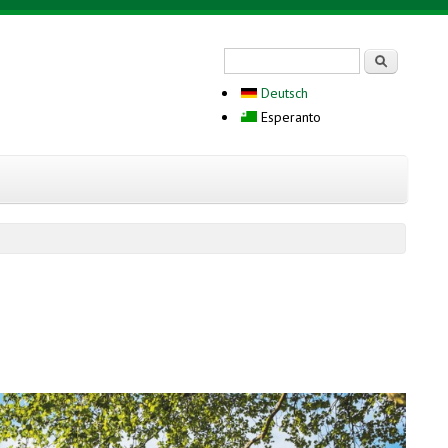
Search form
Serĉi
Deutsch
Esperanto