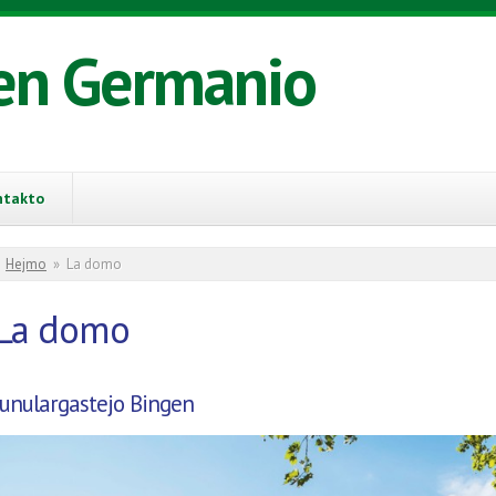
en Germanio
ntakto
You are here
Hejmo
»
La domo
La domo
Junulargastejo Bingen