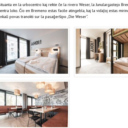
Situanta en la urbocentro kaj rekte ĉe la rivero Weser, la Junulargastejo 
entra loko. Ĉio en Bremeno estas facile atingebla, kaj la vidaĵoj estas mirind
ankaŭ povas tranokti sur la pasaĝerŝipo „Die Weser“.