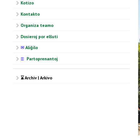
Kotizo
Kontakto
Organiza teamo
Dosieroj por elŝuti
✉
Aliĝilo
Partoprenantoj
☰
⌛ Archiv | Arkivo