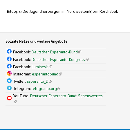
Bildoj:
Die Jugendherbergen im Nordwesten/Björn Reschabek
©️
Soziale Netze und weitere Angebote
Facebook:
Deutscher Esperanto-Bund
(link is external)
Facebook:
Deutscher Esperanto-Kongress
(link is external)
Facebook:
Luminesk'
(link is external)
Instagram:
esperantobund
(link is external)
Twitter:
Esperanto_D
(link is external)
Telegram:
telegramo.org
(link is external)
YouTube:
Deutscher Esperanto-Bund: Sehenswertes
(link is external)