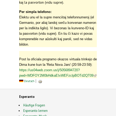
kaj la pasvorton (vidu supre).
Per simpla telefono:
Elektu unu el la supre menciitaj telefonnumeroj (el
Germanio, por aliaj landoj serĉu konvenan numeron
per la indikita ligilo). Vi bezonas la kunveno-ID kaj
la pasvorton (vidu supre). En tiu ĉi kazo vi povas
kompreneble nur aŭskulti kaj paroli, sed ne vidas
bildon.
Post la oficiala programo okazos virtuala trinkejo de
Dima kune kun la 'Reta Nova Jaro' (20:59-23:59):
https://us04web.zoom.us/j/5056894720?
(link is
pwd=WDFOY2M0bHdkaEIxWEFzclpBOTd2QT09
external)
Deutsch
Esperanto
Häufige Fragen
Esperanto lernen