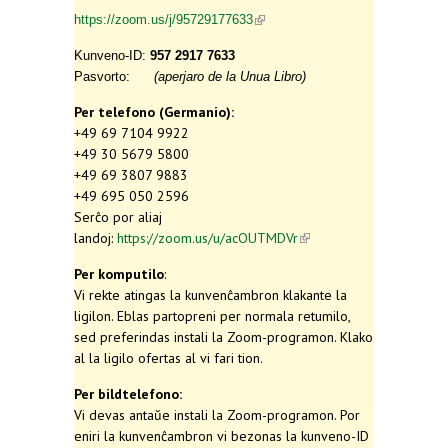
(link is external)
https://zoom.us/j/95729177633
Kunveno-ID:
957 2917 7633
Pasvorto:
(aperjaro de la Unua Libro)
Per telefono (Germanio):
+49 69 7104 9922
+49 30 5679 5800
+49 69 3807 9883
+49 695 050 2596
Serĉo por aliaj
landoj:
https://zoom.us/u/acOUTMDVr
(link is
external)
Per komputilo
:
Vi rekte atingas la kunvenĉambron klakante la
ligilon. Eblas partopreni per normala retumilo,
sed preferindas instali la Zoom-programon. Klako
al la ligilo ofertas al vi fari tion.
Per bildtelefono:
Vi devas antaŭe instali la Zoom-programon. Por
eniri la kunvenĉambron vi bezonas la kunveno-ID