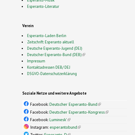
Esperanto-Musik
Esperanto-Literatur
Verein
Esperanto-Laden Berlin
Zeitschrift: Esperanto aktuell
Deutsche Esperanto-Jugend (DEJ)
Deutscher Esperanto-Bund (DEB)
(link is external)
Impressum
Kontaktadressen DEB/ DEJ
DSGVO-Datenschutzerklärung
Soziale Netze und weitere Angebote
Facebook:
Deutscher Esperanto-Bund
(link is
external)
Facebook:
Deutscher Esperanto-Kongress
(link is
external)
Facebook:
Luminesk'
(link is external)
Instagram:
esperantobund
(link is external)
Twitter:
Esperanto_D
(link is external)