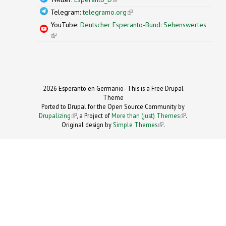
Telegram:
telegramo.org
(link is external)
YouTube:
Deutscher Esperanto-Bund: Sehenswertes
(link is external)
2026 Esperanto en Germanio- This is a Free Drupal
Theme
Ported to Drupal for the Open Source Community by
Drupalizing
(link is external)
, a Project of
More than (just) Themes
(link is
.
Original design by
Simple Themes
.
(link is
external)
external)