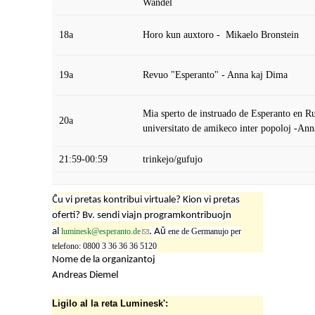
Wandel
18a
Horo kun auxtoro - Mikaelo Bronstein
19a
Revuo "Esperanto" - Anna kaj Dima
Mia sperto de instruado de Esperanto en Ru
20a
universitato de amikeco inter popoloj -Ann
21:59-00:59
trinkejo/gufujo
Ĉ
u vi pretas kontribui virtuale? Kion vi pretas
oferti? Bv. sendi viajn programkontribuojn
ǔ
(link sends e-mail)
al
luminesk@esperanto.de
. A
ene de Germanujo per
telefono: 0800 3 36 36 36 5120
Nome de la organizantoj
Andreas Diemel
Ligilo al la reta Luminesk':