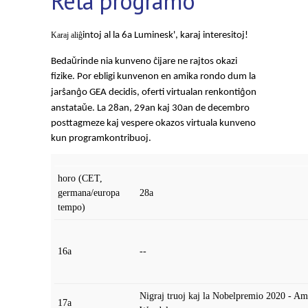
Reta programo
Karaj aliĝ
intoj al la 6a Luminesk', karaj interesitoj!
ǔ
ĉ
Beda
rinde nia kunveno
ijare ne rajtos okazi
fizike. Por ebligi kunvenon en amika rondo dum la
ŝ
ĝ
ĝ
jar
an
o GEA decidis, oferti virtualan renkonti
on
ǔ
anstata
e. La 28an, 29an kaj 30an de decembro
posttagmeze kaj vespere okazos virtuala kunveno
kun programkontribuoj.
horo (CET,
germana/europa
28a
tempo)
16a
--
Nigraj truoj kaj la Nobelpremio 2020 - Am
17a