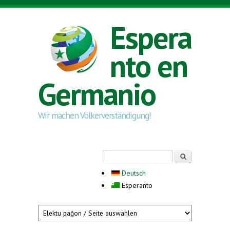
Skip to main content
Espera
nto en
Germanio
Wir machen Völkerverständigung!
Search form
Serĉi
Deutsch
Esperanto