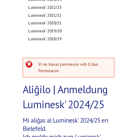
Luminesk' 2022/23
Luminesk' 2021/22
Luminesk' 2020/21
Luminesk' 2019/20
Luminesk' 2018/19
erarmesaĝo
Vi ne havas permeson vidi ĉi tiun
formularon.
Aliĝilo | Anmeldung
Luminesk' 2024/25
Mi aliĝas al Luminesk' 2024/25 en
Bielefeld.
Ich melde mich zum Luminesk'