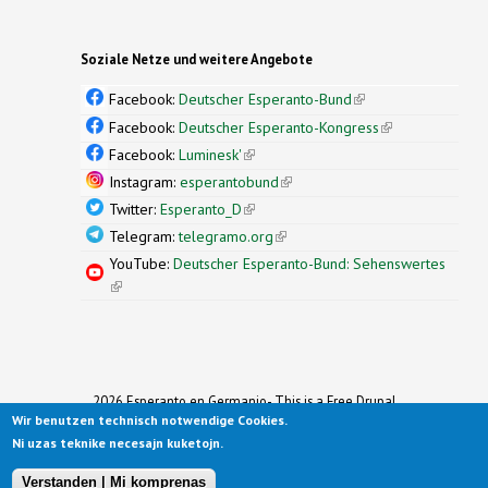
Soziale Netze und weitere Angebote
Facebook:
Deutscher Esperanto-Bund
(link is
external)
Facebook:
Deutscher Esperanto-Kongress
(link is
external)
Facebook:
Luminesk'
(link is external)
Instagram:
esperantobund
(link is external)
Twitter:
Esperanto_D
(link is external)
Telegram:
telegramo.org
(link is external)
YouTube:
Deutscher Esperanto-Bund: Sehenswertes
(link is external)
2026 Esperanto en Germanio- This is a Free Drupal
Wir benutzen technisch notwendige Cookies.
Theme
Ported to Drupal for the Open Source Community by
Ni uzas teknike necesajn kuketojn.
Drupalizing
(link is external)
, a Project of
More than (just) Themes
(link is
.
Original design by
Simple Themes
.
(link is
external)
Verstanden | Mi komprenas