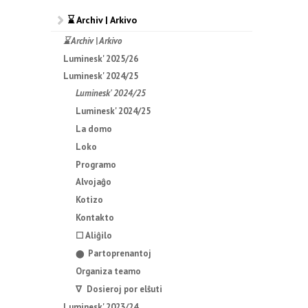
⌛ Archiv | Arkivo
⌛ Archiv | Arkivo
Luminesk' 2025/26
Luminesk' 2024/25
Luminesk' 2024/25
Luminesk' 2024/25
La domo
Loko
Programo
Alvojaĝo
Kotizo
Kontakto
☐ Aliĝilo
Partoprenantoj
⬤
Organiza teamo
∇ Dosieroj por elŝuti
Luminesk' 2023/24