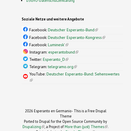
DSGVO-Datenschutzerklärung
Soziale Netze und weitere Angebote
Facebook:
Deutscher Esperanto-Bund
(link is
external)
Facebook:
Deutscher Esperanto-Kongress
(link is
external)
Facebook:
Luminesk'
(link is external)
Instagram:
esperantobund
(link is external)
Twitter:
Esperanto_D
(link is external)
Telegram:
telegramo.org
(link is external)
YouTube:
Deutscher Esperanto-Bund: Sehenswertes
(link is external)
2026 Esperanto en Germanio- This is a Free Drupal
Theme
Ported to Drupal for the Open Source Community by
Drupalizing
(link is external)
, a Project of
More than (just) Themes
(link is
.