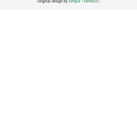
Original design by
Simple Themes
.
(link is
external)
external)