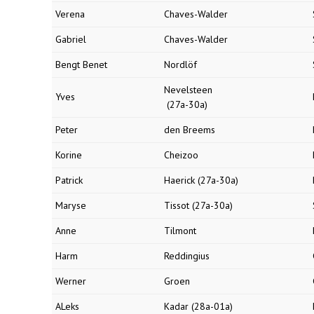
Verena
Chaves-Walder
Gabriel
Chaves-Walder
Bengt Benet
Nordlöf
Nevelsteen
Yves
(27a-30a)
Peter
den Breems
Korine
Cheizoo
Patrick
Haerick (27a-30a)
Maryse
Tissot (27a-30a)
Anne
Tilmont
Harm
Reddingius
Werner
Groen
ALeks
Kadar (28a-01a)