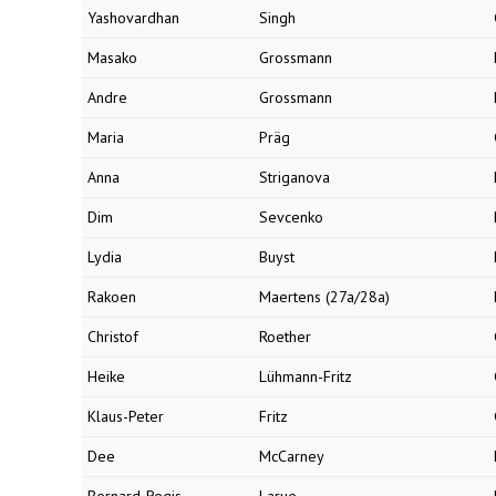
Yashovardhan
Singh
Masako
Grossmann
Andre
Grossmann
Maria
Präg
Anna
Striganova
Dim
Sevcenko
Lydia
Buyst
Rakoen
Maertens (27a/28a)
Christof
Roether
Heike
Lühmann-Fritz
Klaus-Peter
Fritz
Dee
McCarney