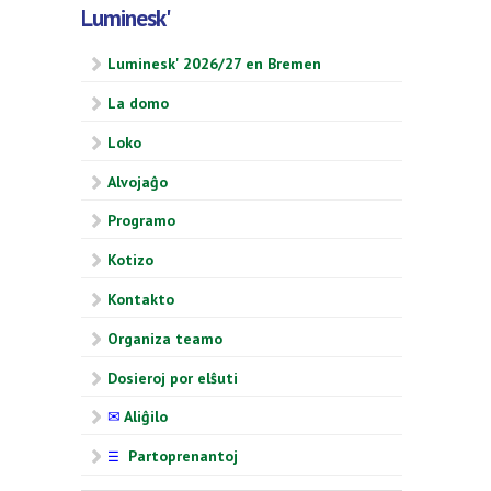
Luminesk'
Luminesk' 2026/27 en Bremen
La domo
Loko
Alvojaĝo
Programo
Kotizo
Kontakto
Organiza teamo
Dosieroj por elŝuti
✉
Aliĝilo
Partoprenantoj
☰