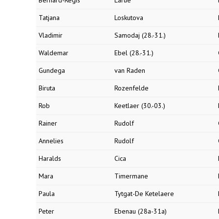
Bernard-Regis
Larue
Tatjana
Loskutova
Vladimir
Samodaj (28.-31.)
Waldemar
Ebel (28.-31.)
Gundega
van Raden
Biruta
Rozenfelde
Rob
Keetlaer (30.-03.)
Rainer
Rudolf
Annelies
Rudolf
Haralds
Cica
Mara
Timermane
Paula
Tytgat-De Ketelaere
Peter
Ebenau (28a-31a)