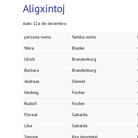
Aligxintoj
stato 12a de decembro
persona nomo
familia nomo
Wera
Blanke
Ulrich
Brandenburg
Barbara
Brandenburg
Andreas
Diemel
Hedwig
Fischer
Rudolf
Fischer
Floreal
Gabalda
Liba
Gabalda
Simone
Kiry (mortinta)