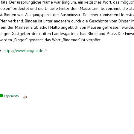
Pfalz. Der ursprüngliche Name war Bingium, ein keltisches Wort, das möglic
Felsen“ bedeutet und die Untiefe hinter dem Mäuseturm bezeichnet, die al
ist. Bingen war Ausgangspunkt der Ausoniusstraße, einer römischen Heerstra
Trier verband. Bingen ist unter anderem durch die Geschichte vom Binger M
dem der Mainzer Erzbischof Hatto angeblich von Mäusen gefressen wurde.
Bingen Gastgeber der dritten Landesgartenschau Rheinland-Pfalz. Die Ein
werden „Binger“ genannt, das Wort „Bingener“ ist verpönt.
►
https://www.bingen.de
(link is external)
Esperanto