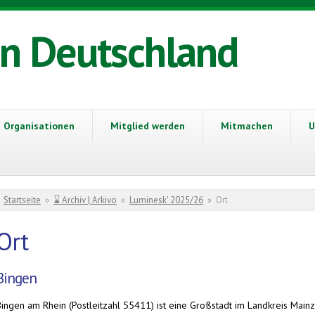
in Deutschland
Organisationen
Mitglied werden
Mitmachen
U
Sie sind hier
Startseite
»
⌛ Archiv | Arkivo
»
Luminesk' 2025/26
»
Ort
Ort
Bingen
Bingen am Rhein (Postleitzahl 55411) ist eine Großstadt im Landkreis Mainz