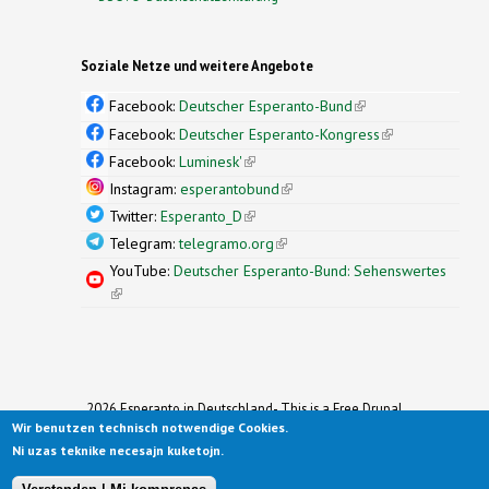
Soziale Netze und weitere Angebote
Facebook:
Deutscher Esperanto-Bund
(link is
external)
Facebook:
Deutscher Esperanto-Kongress
(link is
external)
Facebook:
Luminesk'
(link is external)
Instagram:
esperantobund
(link is external)
Twitter:
Esperanto_D
(link is external)
Telegram:
telegramo.org
(link is external)
YouTube:
Deutscher Esperanto-Bund: Sehenswertes
(link is external)
2026 Esperanto in Deutschland- This is a Free Drupal
Wir benutzen technisch notwendige Cookies.
Theme
Ported to Drupal for the Open Source Community by
Ni uzas teknike necesajn kuketojn.
Drupalizing
(link is external)
, a Project of
More than (just) Themes
(link is
.
Original design by
Simple Themes
.
(link is
external)