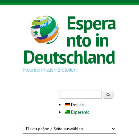
Direkt zum Inhalt
Espera
nto in
Deutschland
Freunde in allen Erdteilen!
Suchformular
Suche
Deutsch
Esperanto