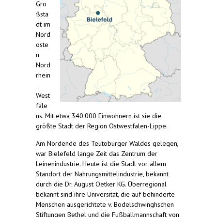
Gro
ßsta
dt im
Nord
oste
n
Nord
rhein
-
West
fale
ns. Mit etwa 340.000 Einwohnern ist sie die
größte Stadt der Region Ostwestfalen-Lippe.
Am Nordende des Teutoburger Waldes gelegen,
war Bielefeld lange Zeit das Zentrum der
Leinenindustrie. Heute ist die Stadt vor allem
Standort der Nahrungsmittelindustrie, bekannt
durch die Dr. August Oetker KG. Überregional
bekannt sind ihre Universität, die auf behinderte
Menschen ausgerichtete v. Bodelschwinghschen
Stiftungen Bethel und die Fußballmannschaft von