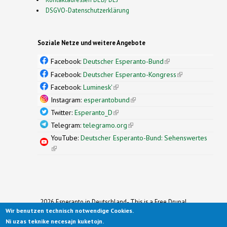
DSGVO-Datenschutzerklärung
Soziale Netze und weitere Angebote
Facebook:
Deutscher Esperanto-Bund
(link is
external)
Facebook:
Deutscher Esperanto-Kongress
(link is
external)
Facebook:
Luminesk'
(link is external)
Instagram:
esperantobund
(link is external)
Twitter:
Esperanto_D
(link is external)
Telegram:
telegramo.org
(link is external)
YouTube:
Deutscher Esperanto-Bund: Sehenswertes
(link is external)
2026 Esperanto in Deutschland- This is a Free Drupal
Wir benutzen technisch notwendige Cookies.
Theme
Ported to Drupal for the Open Source Community by
Ni uzas teknike necesajn kuketojn.